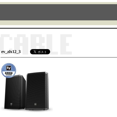
ev_zlx12_3