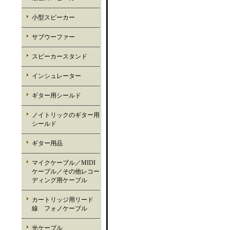
小型スピーカー
サブウーファー
スピーカースタンド
インシュレーター
ギター用シールド
ノイトリックのギター用
シールド
ギター用品
マイクケーブル／MIDI
ケーブル／その他レコー
ディング用ケーブル
カートリッジ用リード
線 フォノケーブル
光ケーブル