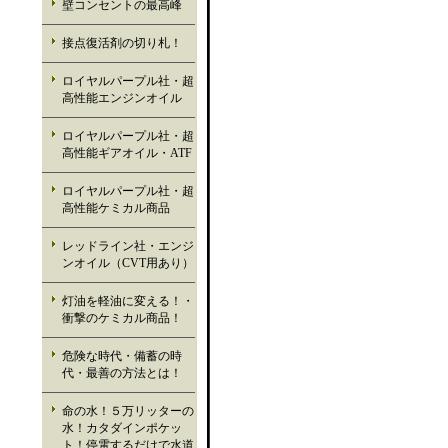
壁コンセントの最高峰
接点復活剤の切り札！
ロイヤルパープル社・超
高性能エンジンオイル
ロイヤルパープル社・超
高性能ギアオイル・ATF
ロイヤルパープル社・超
高性能ケミカル商品
レッドライン社・エンジ
ンオイル（CVT用あり）
灯油を軽油に変える！・
衝撃のケミカル商品！
危険な時代・備蓄の時
代・最善の方法とは！
命の水！５万リッターの
水！カタダインポケッ
ト！停電するだけで水道