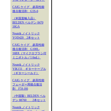
CAIG ケイグ 超高性能
接点復活剤 G5S-6
（米国直輸入品）
BELDEN ベルデン 8470
16GA
Neutrik ノイトリック
YQD420 2本セット
CAIG ケイグ 超高性能
接点復活剤 G100L-
16BX（マイクロブラシ付
ミニボトル／1.6mL）
Neutrik ノイトリック
YIK151 ギターケーブル
（ギターシールド）
CAIG ケイグ 超高性能
フェーダー用接点復活
剤 F5S-H6
（中国製）BELDEN ベル
デン 88760 2本セット
Neutrik ノイトリック