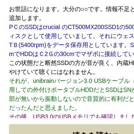
お世話になります。大分の○○です。情報不足
追加します。
PＣのSSDはcrucial のCT500MX200SSD1
ィスクとして使用していまして、それにウェス
TＢ(5400rpm)をデータ保存用としています。S
mでHDDはＣ2Ｇの30cmでマザボに接続して
この状態だと断然SSDの方が音が良く、内蔵H
やけていて聴くにはなれません。
それが、unibrainバージョン3.0 USBケー
用しての外付けポータブルHDDだとSSDはS
部が無いから振動しないので音質的に有利だ
だったんだと思えました。
その後、USB3.0のUSBメモリでも確認しま
ドディスクHDDの方がアナログライクでUSB