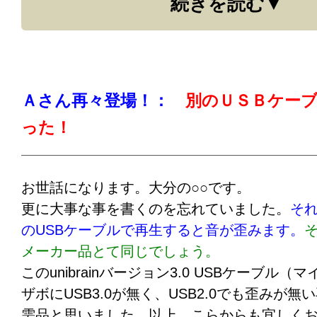
続きを読む
間違い無く、ずっと聴いていたいと思うのは外
以上、これからも宜しくお願い致します。
プロケーブル注：）このかたが購入されたのは、un
ロＢの30cmでした。事は、外付けの、なんと
る、ポータブルＨＤＤで起きている事に、ご
Ａさん再々登場！：
別のＵＳＢケー
事ならば、グリフの3.5インチのハードディス
った！
てしまうのか！と、思えてきます。それにしても、u
るべしです。
お世話になります。大分の○○です。
更に大事な事を書くのを忘れていました。
そ
のUSBケーブルで再生すると音が歪みます。
メーカー品とて同じでしょう。
このunibrainバージョン3.0 USBケーブル
ザボにUSB3.0が無く、USB2.0でも歪みが
需品と思いました。以上、こらからも宜しく