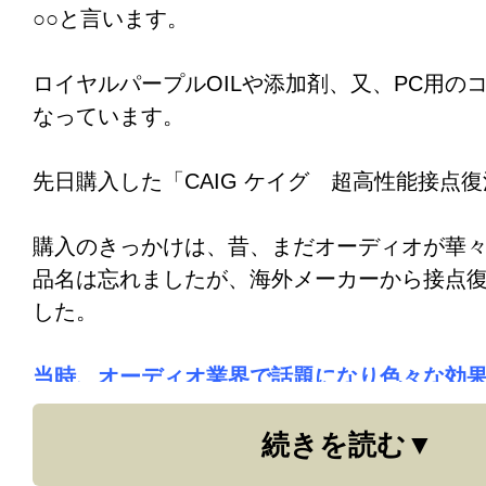
○○と言います。
それといかにも安物中華アンプのせいかボリ
ロイヤルパープルOILや添加剤、又、PC用の
が擦れているような音と抵抗感がありました
なっています。
そこでボリュームをそっと外し、CAIG超高性能
先日購入した「CAIG ケイグ 超高性能接点復活
6を以前教えて頂いた、小型アンプDTA-120
に。ほんのワンプッシュし、ボリュームの擦
購入のきっかけは、昔、まだオーディオが華
回して電源を入れ音出しをしたら、
品名は忘れましたが、海外メーカーから接点
した。
なんと擦れ感が無くなったばかりか、音質ま
に滑らかになり。
最初のじゃじゃ馬感は全く
当時、オーディオ業界で話題になり色々な効
車のライト類に使うと
ヘッドライトが明るく
全く別のアンプの音に成りました。しかし接
続きを読む
もあったのを記憶しています。
ったのは、今回初めての経験でした。