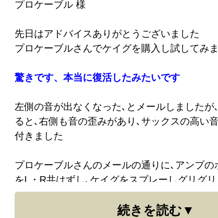
プロケーブル 様
スピーカーケーブルのアンプに繋ぐ芯線を
テ
いたら、
とたんに超鮮明な音が出ました！
先日はアドバイスありがとうございました
プロケーブルさんでケイグを購入し試してみ
今までもゾクッとするほどリアルだと思って
量が全く違い、何度も聴いた曲がまるで初め
驚きです、
本当に復活したみたいです
何度も聴いた曲でも久しぶりに感動しました
左側の音が出なくなった､とメールしましたが
ガリ音が出始めたのは５〜６年前からなので、
ると､右側も音の歪みがあり､サックスの高い
ト、GLYPH購入以前、
まるでワープしたみた
付きました
高の音に浸っています！
プロケーブルさんのメールの通りに､アンプの
先日購入したモガミカナレ混合ケーブルはま
をL・R共はずし､ケイグをスプレーしグリグ
が（笑）、ELIYAのCDもすごく気に入りまし
後､正直これで直るのかなと思いながら､ゆっ
入に結びつかない相談にも答えていただいて
続きを読む
した。