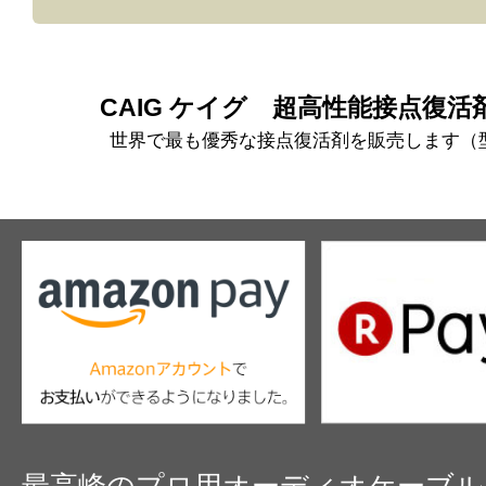
ビックリです、
元気になりました
歪もなく他の帯域のアンプと全く同じ鳴り方
突然のアホなメール、失礼いたしました。
今後ともよろしくお願いいたします。
CAIG ケイグ 超高性能接点復活剤
プロケーブルさんのお勧め通りに､アンプ､ト
世界で最も優秀な接点復活剤を販売します（型番
類、
スピコンまで揃えてきましたが､今回のケ
〇〇
された感じです
間違いなし
ありがとうございました
最高峰のプロ用オーディオケーブル