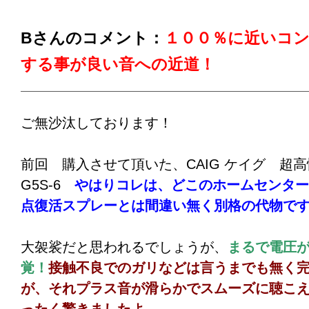
よる黒ずみ汚れは、早いうちに除去するに限
Bさんのコメント：
１００％に近いコ
する事が良い音への近道！
ご無沙汰しております！
前回 購入させて頂いた、CAIG ケイグ 
G5S-6
やはりコレは、どこのホームセンター
点復活スプレーとは間違い無く別格の代物で
大袈裟だと思われるでしょうが、
まるで電圧
覚！
接触不良でのガリなどは言うまでも無く
が、
それプラス音が滑らかでスムーズに聴こ
ったく驚きましたよ
。