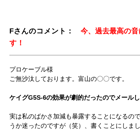
その為、接点復活剤の購入に迷いは無く、色
改めて御社の「オーディオの基本と鬼門・そ
いました。
オのバイブルだとつくづく感じた次第です。
Fさんのコメント：
今、過去最高の音
で、最近初めて激変な体験をしました。
す！
我が愛車のスバルサンバーTVですが、エンジ
ンスしたのでバッテリーからの
直マイナスコ
プロケーブル様
ドカバーに繋がっている極太のコードを外し
ご無沙汰しております。富山の〇〇です。
研磨し
「CAIG ケイグ 超高性能接点復活剤 
けてみました。
ケイグG5S-6の効果が劇的だったのでメール
サンバーは2006年製、当然、接点も金属腐食
実は私のばかさ加減も暴露することになるの
になっていると判断していました。特に期待
うか迷ったのですが（笑）、書くことにしま
た。