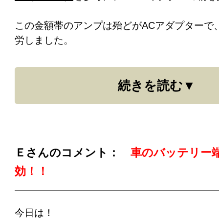
この金額帯のアンプは殆どがACアダプターで
労しました。
本体価格も￥13,999と私でも手が出せる金額で、BR
続きを読む
255-A Bluetooth 5.0と言うアンプです。
音出しの瞬間それは酷い音でした。固いし、
ぎじゃなくて。早速電源ケーブルを変えなき
Ｅさんのコメント：
車のバッテリー
WATTGATEケーブルに交換し新型重鉄タッ
効！！
越重鉄タップ」・六個口に差し込みんだとこ
ました。
今日は！
まるで別のアンプです。