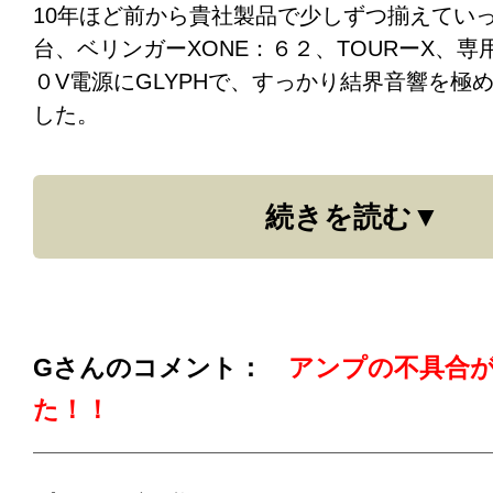
10年ほど前から貴社製品で少しずつ揃えていった
アンビリバボー!!
台、ベリンガーXONE：６２、TOURーX、
０V電源にGLYPHで、すっかり結界音響を極
トルクが太くなり、パワーも向上した感じで
した。
自分自身信じられないのです。でも他に何も
一方数年前から、時々低音もしくは高音が途
これが本当のアーシング効果と言うのでしょ
続きを読む
いたのですが、AE線のスピーカーケーブルの
もう一度言いますが、プラシーボ効果ではあ
ないので、高音質と引き換えに接触不良にな
勝手に思い込んでいました。
7/23日の最近の体験でした。
良ければ使って下さい。
しかも一昨年G5S-6を買ったのですが、スピ
Gさんのコメント：
アンプの不具合
えるとは思っておらず（笑）、RCAはまだ新
た！！
えず買っておいただけで一度も使っていませ
最近特に酷くなったので、以前買ったG5S-6