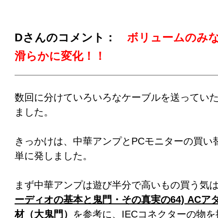
iPhoneから送信
Dさんのコメント：
ボリュームのみ
プロケーブル注：）
滑らかに変化！！
この方は、数日前にホームセンター購入の接
ばかりだそうです。それでも、綿棒が真っ黒
落としてくれる、非常に優れた接点復活剤で
数回に分けていろいろなケーブルを送ってい
ました。
きっかけは、中華アンプとPCモニターの買い
単に発しました。
まず中華アンプは遊び半分で高いもの買う気
ーディオの基本と鬼門・その真実の64) ACア
材（大鬼門）
を参考に、IECコネクターの物