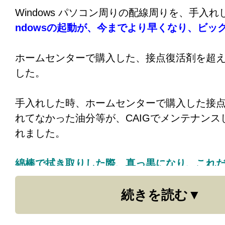
イグ 超高性能接点復活剤 G5S-6 です。
Windows パソコン周りの配線周りを、手入
ndows
の起動が、今までより早くなり、ビッ
プロケーブル注：）
ホームセンターで購入した、接点復活剤を超
結局は、大切な音楽機材には、このような専
した。
す。
手入れした時、ホームセンターで購入した接
潤滑剤のCRCやクレ556などでも一定の効果
れてなかった油分等が、CAIGでメンテナンス
内部の基盤や、接点周りの材質によっては、
れました。
をもたらす事もあります。
綿棒で拭き取りした際、真っ黒になり、これ
このような専用スプレーには、そのような事
な映像、音質に影響があったんだぁって、
分
安心してご使用いただけます。
続きを読む
今後、定期的に、メンテナンスをしたいと思