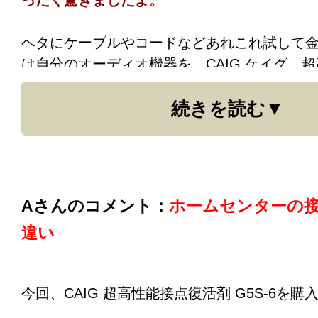
ヘタにケーブルやコードなどあれこれ試して
は自分のオーディオ機器を、CAIG ケイグ 
剤 G5S-6 で、お手入れし、ピンジャック
続きを読む
ピーカーケーブル等々の、
あらゆる部分を１
ィションにする事が何よりも良い音への近道
て再認識さえられました。
あえて誤解を恐れずに言えば、エンジンオイ
Aさんのコメント：
ホームセンターの
元々持ってる車のポテンシャルをどこまでス
違い
か！ と言う事に似ていると私は個人的に感
す。
今回、CAIG 超高性能接点復活剤 G5S-6を
そして、その仕事（役割）を見事にやってくれる