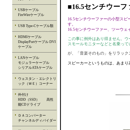
■16.5センチウーフ
USBケーブル
FireWireケーブル
16.5センチウーファーの小型
す。
USB Type-Cケーブル類
16.5センチウーファー、ツーウ
HDMIケーブル
この事に例外はあり得ません。ウ
DisplayPortケーブル DVI
スモールモニターなどと名乗って
ケーブル
が、「音楽そのもの」をリラック
LANケーブル
モジュラーケーブル
スピーカーというものは、あまり
シリアルATAケーブル
ウェスタン・エレクトリ
ック（ＷＥ）コーナー
外付け
HDD（SSD） 高性
能CDドライブ
ＤＡコンバーター
チャンネルディバイダー