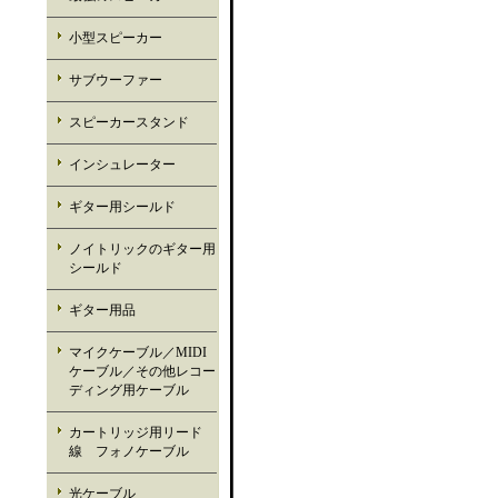
小型スピーカー
サブウーファー
スピーカースタンド
インシュレーター
ギター用シールド
ノイトリックのギター用
シールド
ギター用品
マイクケーブル／MIDI
ケーブル／その他レコー
ディング用ケーブル
カートリッジ用リード
線 フォノケーブル
光ケーブル