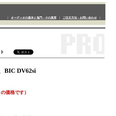
|
オーディオの基本と鬼門・その真実
|
ご注文方法・お問い合わせ
|
ット
C DV62si
トの価格です）