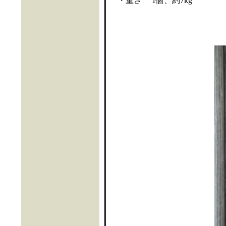
・重さ 1個、約7kg