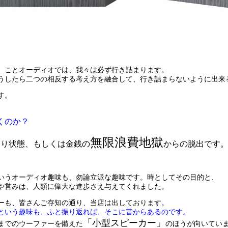
、ことオーディオでは、我々は必ず行き詰まります。
うしたら二つの相反する考え方を融合して、行き詰まらないように出来
す。
くのか？
無限浪費地獄
まり状態、もしくは金銭の
からの脱出です
いうオーディオ趣味も、勿論立派な趣味です。時としてその目的と、
や営みは、人類に偉大な進歩さえ与えてくれました。
ーも、皆さんご存知の通り、当店は出しております。
という趣味も、ふと振り返れば、そこに昔からあるのです。
「小型スピーカー」
いまでのウーファーを備えた
のほうが向いてい