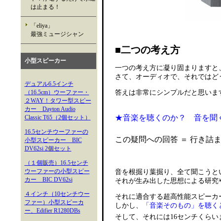
は止まる！
「eliya」
最強ミュージシャン
■二つの考え方
小型スピーカー
一つの考え方に凝り固まりますと
さて、オーディオで、それではど
デュアル6.5インチ
（16.5cm）ウーファー・
答えは非常にシンプルだと思いま
２WAY！タワー型スピー
カー Dayton Audio
★音楽を聴くのか？ 音を聞
Classic T65（2個セット）
16.5センチウーファーの
この疑問への回答 ＝ 行き詰
小型スピーカー BIC
DV62si 2個セット
（１個販売）16.5センチ
ウーファーの小型スピー
音を根掘り葉掘り、全て聞こうと
カー BIC DV62si
それが生み出した思想による研究
４インチ（10センチウー
それに適合する超高性能スピーカ
ファー）小型スピーカ
しかし、
「音楽そのもの」を聴く
ー、Edifier R1280DBs
そして、それには16センチくら