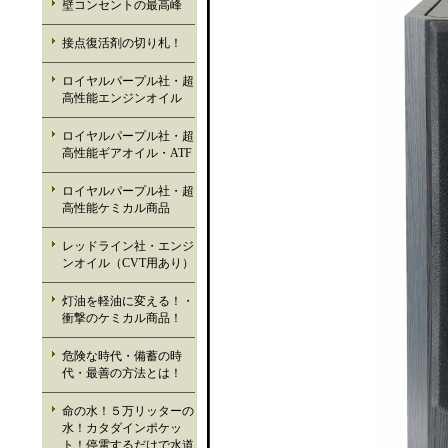
壁コンセントの最高峰
接点復活剤の切り札！
ロイヤルパープル社・超
高性能エンジンオイル
ロイヤルパープル社・超
高性能ギアオイル・ATF
ロイヤルパープル社・超
高性能ケミカル商品
レッドライン社・エンジ
ンオイル（CVT用あり）
灯油を軽油に変える！・
衝撃のケミカル商品！
危険な時代・備蓄の時
代・最善の方法とは！
命の水！５万リッターの
水！カタダインポケッ
ト！停電するだけで水道