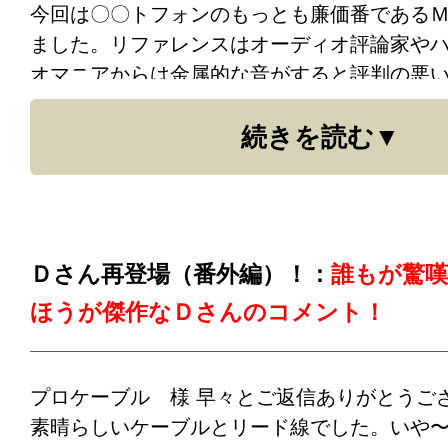
今回は〇〇トフォンのもっとも廉価番である
ました。リファレンスはオーディオ評論家や
オマニアからは金属的な音がすると評判の悪
プロケーブル注：）
リード線というのは、ア
１０３（楕円針使用）です。
なお、１０年以
ケーブルの全長のほんの一部に過ぎません。
続きを読む
トリッジ用リード線を２組もらって、以来Ｄ
音が変わると皆さん証言してみえます。
その
ＥＮＯＮのＤＬ３０１用として長年使ってき
のですが、いつも私自身、？？？で、終わっ
トリッジは捨ててもこのリード線は絶対捨て
いました。
世には論理では分からない事も多いですから
の種の事と考えてもいいのかもしれませんし
Ｄさん再登場（番外編）！：
誰もが驚嘆
今回プロケーブルさんからリード線を買い、
は、おそらく今までより線を使っていたので
ほうが傑作なＤさんのコメント！
と比べると模様が違うだけで線材の太さ、硬
ロいものが混じり込みやすい箇所だったのか
似しておりました。試聴用の〇〇トフォンＭ
う。
まけリード線です。
プロケーブル 様 早々とご返信ありがとうご
特に私が感じておりますのは、最後の、リー
素晴らしいケーブルとリード線でした。いや
２台のＬＰプレーヤーを使い、ダブって買っ
ボロいものが最も混じり込みやすい箇所であ