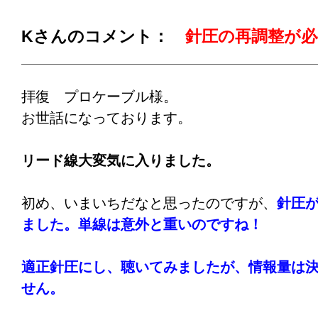
３ウェイなのですが、やはり古い機種だから
ドにそれぞれアッティネーターが付いていま
Kさんのコメント：
針圧の再調整が必
付いてないですね。焦点が合う前は当然音が
ーをかなり絞っていたのですが、ケーブルを
ツイーターのレベルが上がっていき、ぴったり
拝復 プロケーブル様。
AX＝デフォルトの位置になっていました。ま
お世話になっております。
ではないのですが、意外にまじめに作られた
てしまいました。
リード線大変気に入りました。
ノイマンケーブルは、わたしの音楽垂れ流し
しました。カーオーディオ用のお下がりスピ
初め、いまいちだなと思ったのですが、
針圧
れた、人には見せられない粗雑なスピーカー
ま
した。
単線は意外と重いのですね！
ンプで鳴らすというとんでもなシステムです
で鳴ってくれます。ノイマンはこのシステム
適正針圧にし、
聴いてみましたが、情報量は
ンプの演奏を聴くための購入でしたが、こち
せん。
果に満足しました。とても自然ですね。スピ