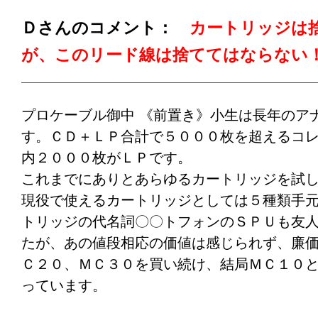
昼前から早速、音出し。井上陽水の『氷の世
Ｄさんのコメント：
カートリッジは
ーの音が生々しく、他の楽器の音がバランス
が、このリード線は捨ててはならない
レコードに合わせて、リードを弾いてしまい
ンタナのギターと周りのミュジシャンの音が
れ、これまた、感動です。
プロケーブル御中 《前置き》小生は長年のア
す。ＣＤ＋ＬＰ合計で５０００枚を超えるコ
ユーミンが目の前で、話しかけてきます。ま
内２０００枚がＬＰです。
してないＳＰケーブルを使ってこれだけの、
これまでにありとあらゆるカートリッジを試
なんと幸せな事でしょう。
現役で使えるカートリッジとしては５種類手
トリッジの代名詞〇〇トフォンのＳＰＵも友
当然、上には上が有ると思いますが、うれし
たが、あの値段相応の価値は感じられず、廉
させて頂きました。 これで、アームのケー
Ｃ２０、ＭＣ３０を買い続け、結局ＭＣ１０
せをしたら、どんな、事になるのか、楽しみ
っています。
ご指導よろしくお願いします。