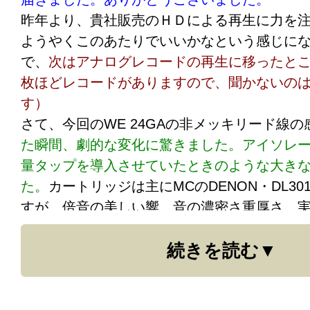
うね。
低音がどうの、高音がどうのなどとい
昨年より、貴社販売のＨＤによる再生に力を
バカしいと感じました。オーディオは音楽を
ようやくこのあたりでいいかなという感じに
器そのものの音が出ないと音楽にならないで
で、
次はアナログレコードの再生に移ったところ
の低音ばかりの音なんて聞き苦しいだけなの
枚ほどレコードがありますので、聞かないの
低音というレビューが目立ちます。WEのシェ
す）
と、どの帯域も普通に出るようになりました
さて、今回のWE 24GAの非メッキリード線
まなかなメーカーには作り出すことができな
た瞬間、劇的な変化に驚きました。アイソレ
ね。とにかく、このWEのシェルリード線には
量タップを導入させていたときのような大き
ます。それがたったの３０００円足らずとは
た。
カートリッジは主にMCのDENON・DL3
の新譜一枚分で手に入る普通の音。良い買い
すが、倍音の美しい響、音の濃密さ重厚さ、
ところで、父親の３４年前製オールヤマハオ
ややかさが増しました。それでいてスクラッ
ステレオといいましょうか……）には、スピ
続きを読む
にならなくなったのが不思議です。後ほど、
４７０を使っているのですが、焦点合わせを
とストック用に非メッキを2セット追加注文さ
現象が起こりました。尚、焦点合わせには自
す。
ブルとiPodを使っています。スピーカーは１