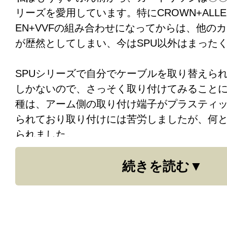
リーズを愛用しています。特にCROWN+ALLEN&
EN+VVFの組み合わせになってからは、他の
が歴然としてしまい、今はSPU以外はまった
SPUシリーズで自分でケーブルを取り替えられる
しかないので、さっそく取り付けてみること
種は、アーム側の取り付け端子がプラスティ
られており取り付けには苦労しましたが、何
られました。
続きを読む
音出ししての感想は、とにかくびっくりの一
が、情報量が、2倍になった感じです。これま
音が聞こえ、セパレーションも定位も別次元
音の入り口が一番大切なのは、特にアナログ