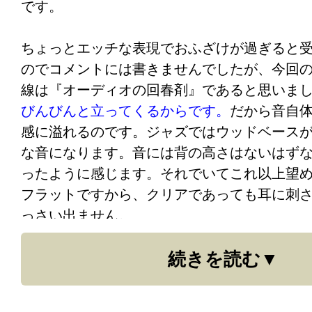
です。
のＬＰをそれぞれのカートリッジでチャンネ
しょうか。これが最も可能性が高いと思いま
比較試聴しました。試聴に先立って、予備実
ちょっとエッチな表現でおふざけが過ぎると
アームをレストポジションにおいたまま、ア
皆さんがこれだけ声を合わせて証言しておられ
のでコメントには書きませんでしたが、今回
を徐々にアップ。
ブラックエナメルのリード線の威力には、疑
線は『オーディオの回春剤』であると思いま
ん。
理屈より「事実」、想像より「証言」、
びんびんと立ってくるからです。
だから音自
リード線交換後大幅にノイズが減っている事
果」が大事である、というスタンスで良かろ
感に溢れるのです。ジャズではウッドベース
次にターンテーブルを停止したままＬＰ盤に
それが最も理想的な結果を得られる近道なの
な音になります。音には背の高さはないはず
にヴォリュームをアップ。これまではＤＬ１
ったように感じます。それでいてこれ以上望
ーム最大でもハウリングは発生しませんでし
フラットですから、クリアであっても耳に刺
の方はヴォリューム７５％くらいでハウリン
っさい出ません。
た。ところがリード線交換後はヴォリューム
は起こらなくなりました。
続きを読む
親戚にプロのフルート奏者がいるのですが、
かせたら、「このステレオは音のエッジがき
《感想》
ている。」と言っていました。
フルート奏者
〇〇トフォンＭＣ１０で試してみました。い