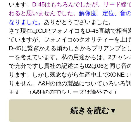
います。
D-45はもちろんでしたが、リード線
でもプロケーブル様。これはパンドラの箱を
わると思いませんでした。
解像度、定位、音
ませんよ。アーム内配線は素人の手に負える
なりました。
ありがとうございました。
が、残る「フォノケーブル」対策の義務が生
さて現在はCDP,フォノイコをD-45直結で相
です。(^^;大阪 ＡＭ
ていますが、フォノイコのクオリティーを上
D-45に繋ぎかえる煩わしさからプリアンプとし
ーを考えています。私の用途からは、2チャンネ
で充分ですし貴社の記述にも02は06と同じ音
ります。しかし残念ながら生産中止でXONE：
りません。A&Hの他の製品についていろいろ
ます。（A&HのZEDシリーズは論外です）
プロケーブル注：）現在、安価に入手出来る
続きを読む
チョイスは、Xone62だと思います。Xone:2
電源ですので、注意が必要です。