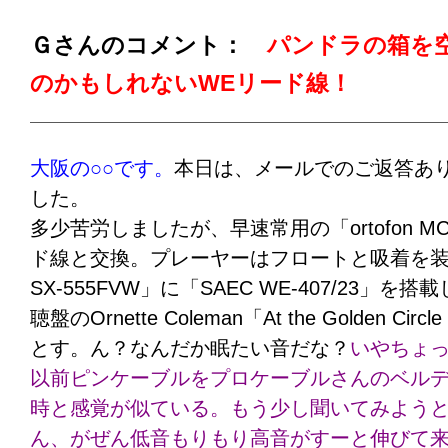
本当にケーブルは重要ですね。
どこか一つに
Ｇさんのコメント：
パンドラの箱を
体が駄目になる
ということを今回は痛感させ
のかもしれないWEリード線！
ーブルさんの確かな情報は、音楽を聴くこと
っては何ものにも変えがたいものです。これ
願いいたします。
大阪の○○です。
本日は、メールでのご返答あ
追記
した。
リード線と一緒に購入させていただいたLAN
多少苦労しましたが、早速常用の「ortofon MC
す。
通信速度をテストしてみたところ、以前よ
ド線と交換。プレーヤーはフロートと吸着を装備
0Mbpsほどスピードがアップしていました。
SX-555FVW」に「SAEC WE-407/23」
ず、通信でもケーブルの重要性を再認識した
聴盤のOrnette Coleman「At the Golden Circ
とす。ん？なんだか眠たい音だな？
いやちょ
以前ピンケーブルをプロケーブルさんのベルデン
プロケーブル注：）
リード線はともかく（そ
時と感覚が似ている。もう少し聞いてみよう
ら）、ＬＡＮケーブルによる速度の20Mbps
ん、がぜん低音もりもり高音がすーと伸びて
大きいため、捨て置けない問題です。
ＬＡＮ