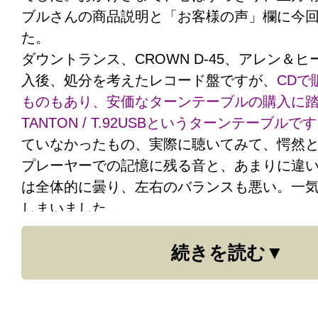
です。小生のようなオーディオファンという
ブルさんの商品説明と「お客様の声」欄に今
ってはお金をソフトに回せるので有難い話で
た。
万円、あるいは１０００万円以上の大金を装
ダウントランス、CROWN D-45、アレン＆ヒース
れな人達のことは他人事ではないので、オー
入後、処分を考えたレコード盤ですが、
CDで
では罪つくりな趣味だなと思わされます。プ
ものもあり、安価なターンテーブルの購入に踏
会って本当に良かったと思います。
TANTON / T.92USBというターンテーブルで
ていなかったもの、実際に聴いてみて、愕然
○○○○
プレーヤーでの記憶に残る音と、あまりに違
は全体的に曇り、左右のバランスも悪い。一
しまいました。
翌日、プロケーブルファンの同僚にその話を
続きを読む
を変えたら？」とアドバイスされました。
早
で購入し、リード線を付け替えたところ・・
りは取れ、左右のバランスもまったく問題な
プがやっと本領を発揮し始めたという感じで