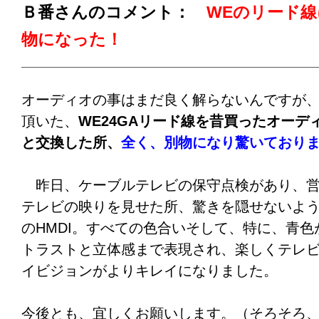
Ｂ番さんのコメント：
WEのリード
れにしてもこれほど音の鮮度が上がるとは思
物になった！
た。
世間では、よく「だまされたと思って」とい
オーディオの事はまだ良く解らないんですが
ブルは100％の確信を持って、すべてのアナ
頂いた、
WE24GAリード線を昔買ったオーデ
いと思います。
これなら、同じSPUを買うの
と交換した所、
全く、別物になり驚いており
して上級機種を買う必要はまったくなく、中古
このケーブルに変えるだけで、むしろ上級機
昨日、ケーブルテレビの保守点検があり、営
得られます。早速、あと5セット注文したいと
テレビの映りを見せた所、驚きを隠せないよ
くお願いいたします。
のHMDI。すべての色合いそして、特に、青
トラストと立体感まで表現され、楽しくテレ
○○○○
イビジョンがよりキレイになりました。
プロケーブル注：）
今後とも、宜しくお願いします。（そろそろ
これです。これこそがWE（ウェスタン・エレ