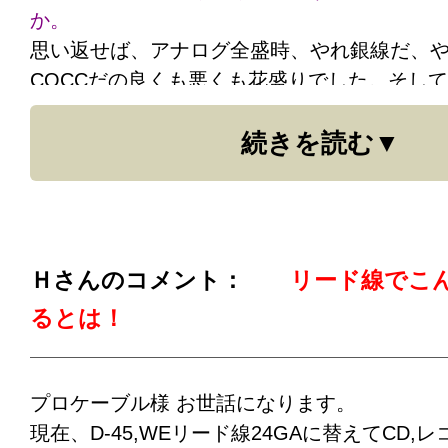
か。
違うのであれば、ＬＡＮ回線のスピードアッ
思い返せば、アナログ全盛時、やれ銀線だ、や
ーブルを交換すべきところです。
COCCだの良くも悪くも花盛りでした。そして
N、7Nの出現。これらを「音色の変化」など
続きを読む
がらそれに乗せられていた一員でありました
で、いくつかの発見もありました。ヤマハGT-2
ていたリード線直出しのアームの音の良かっ
たまたま高純度銅のリード線が断線し、間に
ジ付属の何の変哲もないリード線をつないで
Ｈさんのコメント：
リード線でこ
鈍ったものの結構図太く馬力のある再生にな
るとは！
十分じゃないかと思ったものです。
今回の「WE 24GA、単線リード線（ブラッ
き）／４本セット」はアーム直出し線のすっ
プロケーブル様 お世話になります。
をも伴う優れものですね。こちらでも長年の
現在、D-45,WEリード線24GAに替えてCD,
れました。今回もありがとうございました。