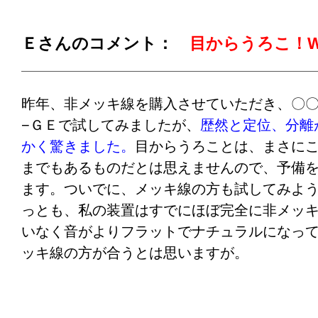
かにきれいに立たせるかに心血を注いでいる
て、何かワクワクしますね。しかし、こんな
は金製のフルートと銀製のフルートを持って
が良くなるものかねえ。プロケーブルさんに
Ｅさんのコメント：
目からうろこ！
い分けをしているとのことです。ジャン・ピ
なしなので、今日の結果によっては一度くら
金製、オーレル・ニコレは銀製のフルートだ
てやりたいな。
１軍の装置では金製のフルートと銀製のフル
昨年、非メッキ線を購入させていただき、〇
っきり表現できていると感心しきりでした。
さて準備終了。針を乗っけてっと。
あれっ？
−ＧＥで試してみましたが、
歴然と定位、分離
聞き分けられるステレオは初めてだと言って
ンネルのままだったかな？？？あれ？？ 〇
かく驚きました。
目からうろことは、まさに
た。
ぞ。えぇ〜！！〇〇トフォンの音がしなくな
までもあるものだとは思えませんので、予備
性的でおしとやかな音はどこへ行ったの？Ｄ
ます。ついでに、メッキ線の方も試してみよ
帰る前に、小生の愛機でカラオケＣＤをかけ
同じ音じゃないの。これは。
っとも、私の装置はすでにほぼ完全に非メッ
てくれましたが、まるで本物のオーケストラ
いなく音がよりフラットでナチュラルになっ
うと言って、ご機嫌で何曲も演奏してくれま
うわ〜！ミロのビーナスがダビデに変わっち
ッキ線の方が合うとは思いますが。
こえなかった音がスピーカーからびんびん飛
秘密は簡単。２００Ｖ電源とクラウンＤ−４５
ん張り倒されそう・・・もうだめ、どてっ！
としたアナログケーブル、そしてＷＥのＳＰ
ました。（プロケーブルさんの声）○○さん、