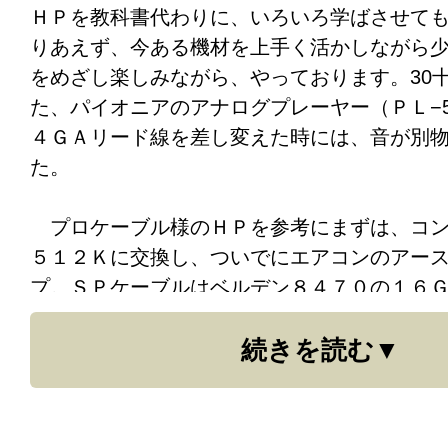
ＨＰを教科書代わりに、いろいろ学ばさせて
りあえず、今ある機材を上手く活かしながら
をめざし楽しみながら、やっております。30
た、パイオニアのアナログプレーヤー（ＰＬ−5
４ＧＡリード線を差し変えた時には、音が別
た。
プロケーブル様のＨＰを参考にまずは、コン
５１２Ｋに交換し、ついでにエアコンのアー
プ。ＳＰケーブルはベルデン８４７０の１６
音の焦点合わせをしていないもの）昨日、仕
続きを読む
夜中にアナログプレーヤーから出てている、
ＶＡＭ−２６５にテスターにて極性を確認しな
音が出るのだけ、確認し、翌日へ。