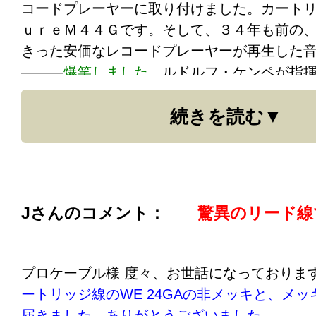
コードプレーヤーに取り付けました。カート
ｕｒｅＭ４４Ｇです。そして、３４年も前の
きった安価なレコードプレーヤーが再生した
―――
爆笑しました。
ルドルフ・ケンペが指
響曲第１番を聴きながらひとしきり笑い転げ
続きを読む
た言葉は、
「アホらしい……」の一言でした
て、アホらしい」と。
３４年前の古いヤマハのスピーカーがバリバ
までは一切感じられなかった「音像」やら「
れます。特に金管がピンポイントで出てきて
Jさんのコメント：
驚異のリード線
から音が離れて空中に浮いているという感覚
いう点では、特に言うこともありません。普
オリンはヴァイオリンの、ホルンはホルンの
プロケーブル様 度々、お世話になっておりま
トの音に聞こえます。つまり、これまではこ
ートリッジ線のWE 24GAの非メッキと、メ
なかったということですね。いったい、何を
届きました。ありがとうございました。