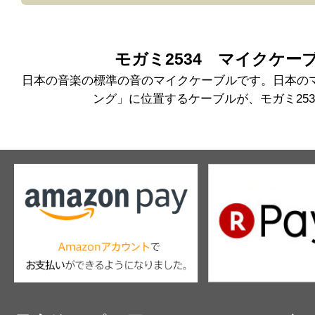
最近はMogami 2534が一番使いやすいなと
替えをしているところです。
モガミ2534 マイクケー
日本の音楽の標準の音のマイクケーブルです。日本の
最初にあり物の2534をモニタースピーカーで
ング」に位置するケーブルが、モガミ253
ったので、
Procableさんで2本セットの25
いたのですが、
同じ2534なのに音が全然違く、位相もしっか
て、
同じケーブルなのに、製作する方でここ
激いたしました。
いつも素晴らしいケーブルをありがとうござ
今後もケーブルの件でご相談させていただく
すが、引き続き、何卒よろしくお願いいたし