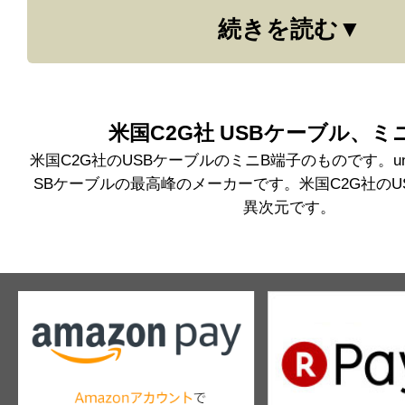
続きを読む
どを超えるような映像が出ています。
（その他今までプロケーブルさんから購入させて
rainのケーブルやbeldenのヘッドフォンケ
的に良くなっています。）また今後プレイヤーを
米国C2G社 USBケーブル、ミ
に買い換える予定もありますので、その際に
米国C2G社のUSBケーブルのミニB端子のものです。uni
せて頂くかもしれませんがその時は宜しくお
SBケーブルの最高峰のメーカーです。米国C2G社のU
い文章ですみませんが失礼します。○○○○
異次元です。