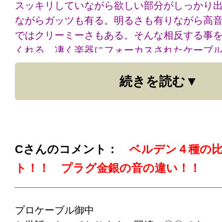
スッキリしていながら欲しい部分がしっかり
ながらガッツも有る。明るさも有りながら高
ではクリーミーさもある。そんな相反する事
くれる、凄く楽器にフォーカスされたケーブ
逆に気付いたのは、8412は紛れもなく最高に
続きを読む
ルだという事。
オールマイティなので、楽器〜アンプ間は勿
安心して使えます。
以上の事から、アンプより前
ンプより後（send＆return）は8412を使
やジャンルによって色々な違いは出て来ます
Cさんのコメント：
ベルデン４種の
にはこの使い分けはベストだと思えます。
ト！！ プラグ金銀の音の違い！！
余談ですが、プロケーブルさんを知る迄はずっ
プラグのケーブルを使っていましたが、これ
なかったです。
友人のモ○ス○ーケーブルを借
プロケーブル御中
詰まった感じでさらにひどいと思いました。
○