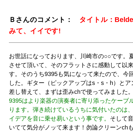
プロケーブル注：）ギターアンプなどは、ブ
ため、100V電源で使うかたが多いのではない
Ｂさんのコメント：
タイトル：Belde
のかたもそうだと思います。その場合のスピ
みて、イイです!
ストケーブルは、迷う事なく、WEにしてくだ
とんど同じ音ですので、復刻版でもいいです
ギターアンプ、ベースアンプは、WE14GA、1
お世話になっております、川崎市の○○です。夏
16GAでいいでしょう。
なお、ベルデン（Belde
させて頂いて、そのフラットさに感動して以
ーブル（ギターシールド）につきましては、A
す。そのうち9395も気になって来たので、今
る通りでしょう。
した。ギター（ピックアップはs・s・h）とアン
差し替えて、まずは歪みchで使ってみました
9395はより楽器の演奏者に寄り添ったケーブ
ります。弾き続けているうちに気付いたのは
イデアを音に乗せ易いという事です。
そして
いてて気分がノッて来ます！勿論クリーンch