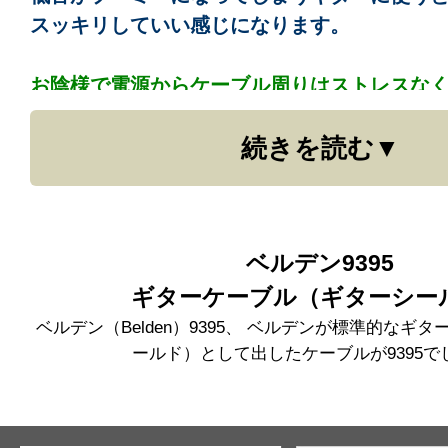
ぴったり合って、鮮明になります。
スッキリしていい感じになります。
スラップの音がムチャカッコよいです。ベーシス
お陰様で電源からケーブル周りはストレスな
うとヤバイのではないでしょうか。
（但し、
ありがとうございます。
相性はあると思います。6弦アクティブでは上
続きを読む
ッシブでは8412の方がむしろ気持ち良い音で
今回もよろしくお願いします。
・9778
9395の中低域で見られる特徴を除いたような
ベルデン9395
な音がします。
表皮がつるつるで取り回しが
ギターケーブル（ギターシー
ので重宝しそうです。
ベルデン（Belden）9395、 ベルデンが標準的なギ
ールド）として出したケーブルが9395で
・8428
商品説明の通り、
8412の音を、そのまま太く
す。
私なりに表現すれば、
音の輪郭が太い、