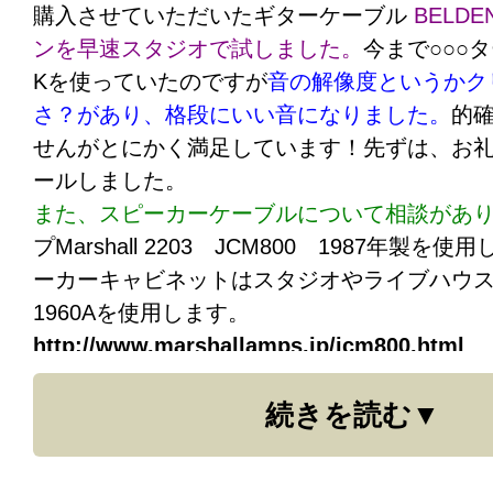
購入させていただいたギターケーブル
BELDE
ンを早速スタジオで試しました。
今まで○○○
Kを使っていたのですが
音の解像度というかク
さ？があり、格段にいい音になりました。
的
せんがとにかく満足しています！先ずは、お
ールしました。
また、スピーカーケーブルについて相談があ
プMarshall 2203 JCM800 1987年製
ーカーキャビネットはスタジオやライブハウスにあ
1960Aを使用します。
http://www.marshallamps.jp/jcm800.html
スピーカーケーブルもそこで使っている物を
続きを読む
が、今後持参しようかと考えています。お勧
ただければ幸いです。宜しくお願いいたします。○○
○-○○○○