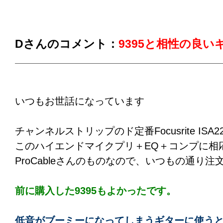
楽器（6弦アクティブ）はLow、Highともツ
にして、8412で好みの音に調整。（ツマミ1～
範囲で好みのポイントが見つかります。特に
Dさんのコメント：
9395と相性の良
がしやすそうです。）
この状態で、8412⇒9395⇒9778⇒8428⇒841
と、ケーブルとっかえひっかえして、何周か
いつもお世話になっています
・8412
チャンネルストリップのド定番Focusrite IS
何と表現したら良いでしょうか。
さすがと言
このハイエンドマイクプリ＋EQ＋コンプに相
域高解像度な特性です。リファレンスケーブ
ProCableさんのものなので、いつもの通り注
・9395
前に購入した9395もよかったです。
高域と低域を若干抑え、中低域を強めた特性
に音量のみの話ではなく、
ベースにとって重
低音がブーミーになってしまうギターに使う