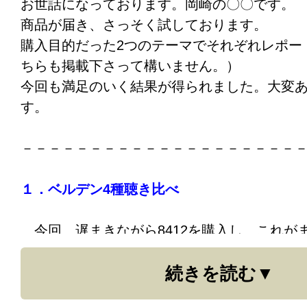
お世話になっております。岡崎の〇〇です。
れよりはマシでしたが、プラグがすぐ緩むの
商品が届き、さっそく試しております。
した(苦笑)。
購入目的だった2つのテーマでそれぞれレポー
Beldenとノイトリックを使ってから、これら
ちらも掲載下さって構いません。）
理解しました。ほんとにボロい！
本当はここ
今回も満足のいく結果が得られました。大変
たかった事です（苦笑）失礼しました。それ
す。
いします。
－－－－－－－－－－－－－－－－－－－－
１．ベルデン4種聴き比べ
今回、遅まきながら8412を購入し、これが
われることを確かめつつ、これまでに購入した939
続きを読む
28それぞれの特長を見極めることにしました