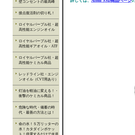
詳しくは、
Atom SSD商品ページ
壁コンセントの最高峰
接点復活剤の切り札！
ロイヤルパープル社・超
高性能エンジンオイル
ロイヤルパープル社・超
高性能ギアオイル・ATF
ロイヤルパープル社・超
高性能ケミカル商品
レッドライン社・エンジ
ンオイル（CVT用あり）
灯油を軽油に変える！・
衝撃のケミカル商品！
危険な時代・備蓄の時
代・最善の方法とは！
命の水！５万リッターの
水！カタダインポケッ
ト！停電するだけで水道