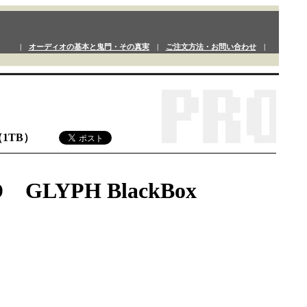
|
オーディオの基本と鬼門・その真実
|
ご注文方法・お問い合わせ
|
（1TB）
YPH BlackBox