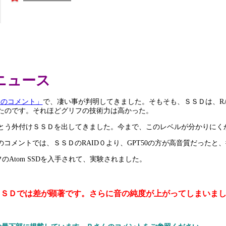
ニュース
さんのコメント」
で、凄い事が判明してきました。そもそも、ＳＳＤは、RAI
たのです。それほどグリフの技術力は高かった。
とう外付けＳＳＤを出してきました。今まで、このレベルが分かりにく
んのコメントでは、ＳＳＤのRAID０より、GPT50の方が高音質だった
Atom SSDを入手されて、実験されました。
とＳＳＤでは差が顕著です。さらに音の純度が上がってしまいま