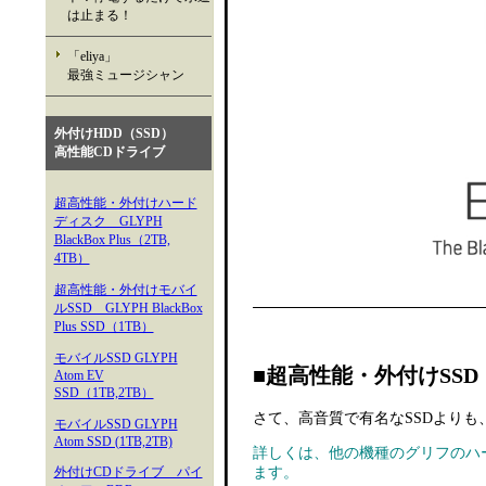
は止まる！
「eliya」
最強ミュージシャン
外付けHDD（SSD）
高性能CDドライブ
超高性能・外付けハード
ディスク GLYPH
BlackBox Plus（2TB,
4TB）
超高性能・外付けモバイ
ルSSD GLYPH BlackBox
Plus SSD（1TB）
モバイルSSD GLYPH
■超高性能・
外付けSSD『G
Atom EV
SSD（1TB,2TB）
さて、高音質で有名なSSDよりも
モバイルSSD GLYPH
Atom SSD (1TB,2TB)
詳しくは、他の機種のグリフのハ
外付けCDドライブ パイ
ます。