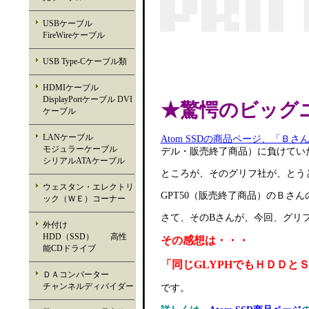
USBケーブル
FireWireケーブル
USB Type-Cケーブル類
HDMIケーブル
DisplayPortケーブル DVI
★驚愕のビッグ
ケーブル
LANケーブル
Atom SSDの商品ページ、「Ｂ
モジュラーケーブル
デル・販売終了商品）に負けてい
シリアルATAケーブル
ところが、そのグリフ社が、とう
ウェスタン・エレクトリ
GPT50（販売終了商品）のＢさ
ック（ＷＥ）コーナー
さて、そのBさんが、今回、グリフの
外付け
HDD（SSD） 高性
その感想は・・・
能CDドライブ
「同じGLYPHでもＨＤＤ
ＤＡコンバーター
チャンネルディバイダー
です。