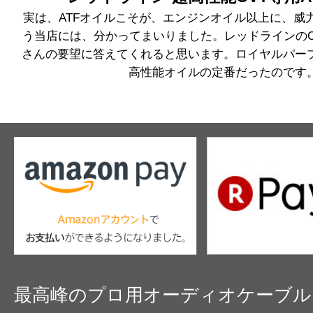
実は、ATFオイルこそが、エンジンオイル以上に、威
とのことでした。
純正ATFオイルを、そこま
う当店には、分かってまいりました。レッドラインのC
か、兄ちゃんの言ってることが正しいのか。
さんの要望に答えてくれると思います。ロイヤルパー
信じられません。レッドラインに交換した結
高性能オイルの定番だったのです
です。
しかし、念のため一週間くらいは慎重に運転
一応は、ホンダの公式見解ですから。
◯◯◯◯
プロケーブル注：）
ATFについては、オートバックスでは、交換
ことで、このかたは、ホンダのディーラーに
ホンダが調べたホームページというのが謎で
最高峰のプロ用オーディオケーブル
ームページなのか、ホンダのホームページなの