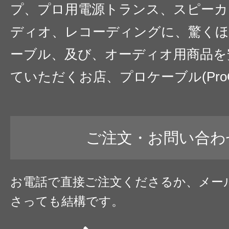
プ、プロ用電源トランス、スピーカ
として、出されているものなので、いづれに
ディオ、レコーディングに、驚くほ
ですが、結果良ければ、全て良しでしょう。
ーブル、及び、オーディオ用商品を
なぜレッドラインかというのは、ロイヤルパー
ていただくお店、プロケーブル(ProC
を出していないからです。そ
れに尽きます。
CVTじゃなくとも、米国内で売っているオイ
のですね。
ご注文・お問い合わ
お電話で直接ご注文くださるか、メー
さっても結構です。