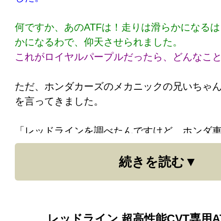
何ですか、あのATFは！走りは滑らかになる
かになるわで、仰天させられました。
これがロイヤルパープルだったら、どんなこ
ただ、ホンダカーズのメカニックの兄いちゃ
を言ってきました。
「レッドラインを調べたんですけど、ホンダ
いんですよ。ホームページも調べましたが、
続きを読む
いようにと書いてあったりしまして。このま
る恐れがありますので、その場合は保証でき
（これは、レッドラインの適合車種として、ホ
てありますので、
適当に言っただけの事です
レッドライン 超高性能CVT専用A