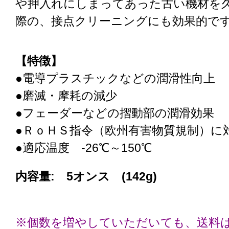
や押入れにしまってあった古い機材を
際の、接点クリーニングにも効果的で
【特徴】
●電導プラスチックなどの潤滑性向上
●磨滅・摩耗の減少
●フェーダーなどの摺動部の潤滑効果
●ＲｏＨＳ指令（欧州有害物質規制）に
●適応温度 -26℃～150℃
内容量: 5オンス (142g)
※個数を増やしていただいても、送料は