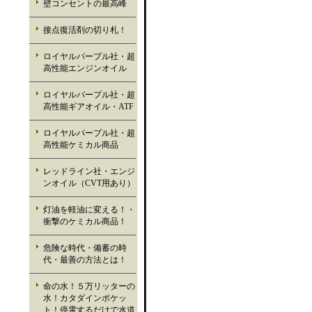
壁コンセントの最高峰
接点復活剤の切り札！
ロイヤルパープル社・超
高性能エンジンオイル
ロイヤルパープル社・超
高性能ギアオイル・ATF
ロイヤルパープル社・超
高性能ケミカル商品
レッドライン社・エンジ
ンオイル（CVT用あり）
灯油を軽油に変える！・
衝撃のケミカル商品！
危険な時代・備蓄の時
代・最善の方法とは！
命の水！５万リッターの
水！カタダインポケッ
ト！停電するだけで水道