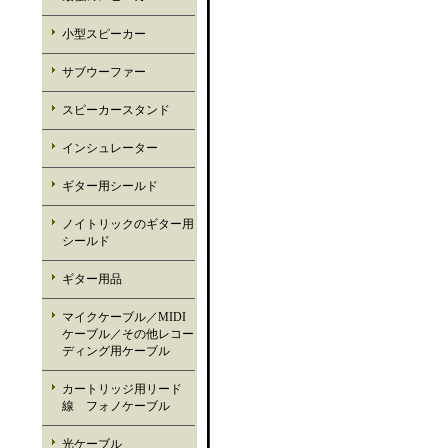
小型スピーカー
サブウーファー
スピーカースタンド
インシュレーター
ギター用シールド
ノイトリックのギター用
シールド
ギター用品
マイクケーブル／MIDI
ケーブル／その他レコー
ディング用ケーブル
カートリッジ用リード
線 フォノケーブル
光ケーブル