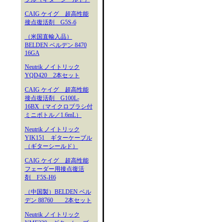
CAIG ケイグ 超高性能
接点復活剤 G5S-6
（米国直輸入品）
BELDEN ベルデン 8470
16GA
Neutrik ノイトリック
YQD420 2本セット
CAIG ケイグ 超高性能
接点復活剤 G100L-
16BX（マイクロブラシ付
ミニボトル／1.6mL）
Neutrik ノイトリック
YIK151 ギターケーブル
（ギターシールド）
CAIG ケイグ 超高性能
フェーダー用接点復活
剤 F5S-H6
（中国製）BELDEN ベル
デン 88760 2本セット
Neutrik ノイトリック