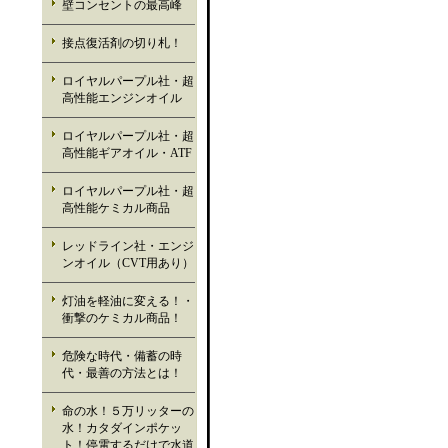
壁コンセントの最高峰
接点復活剤の切り札！
ロイヤルパープル社・超
高性能エンジンオイル
ロイヤルパープル社・超
高性能ギアオイル・ATF
ロイヤルパープル社・超
高性能ケミカル商品
レッドライン社・エンジ
ンオイル（CVT用あり）
灯油を軽油に変える！・
衝撃のケミカル商品！
危険な時代・備蓄の時
代・最善の方法とは！
命の水！５万リッターの
水！カタダインポケッ
ト！停電するだけで水道