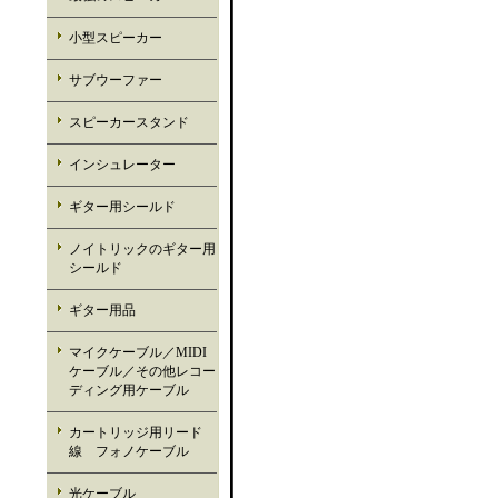
小型スピーカー
サブウーファー
スピーカースタンド
インシュレーター
ギター用シールド
ノイトリックのギター用
シールド
ギター用品
マイクケーブル／MIDI
ケーブル／その他レコー
ディング用ケーブル
カートリッジ用リード
線 フォノケーブル
光ケーブル