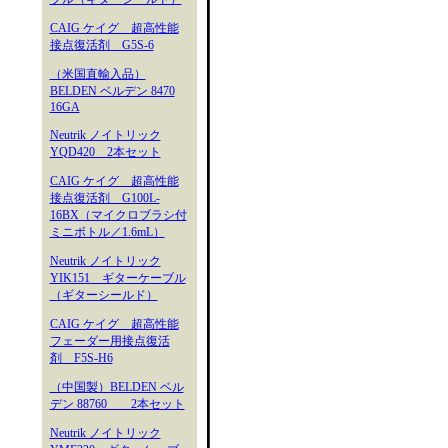
CAIG ケイグ 超高性能
接点復活剤 G5S-6
（米国直輸入品）
BELDEN ベルデン 8470
16GA
Neutrik ノイトリック
YQD420 2本セット
CAIG ケイグ 超高性能
接点復活剤 G100L-
16BX（マイクロブラシ付
ミニボトル／1.6mL）
Neutrik ノイトリック
YIK151 ギターケーブル
（ギターシールド）
CAIG ケイグ 超高性能
フェーダー用接点復活
剤 F5S-H6
（中国製）BELDEN ベル
デン 88760 2本セット
Neutrik ノイトリック