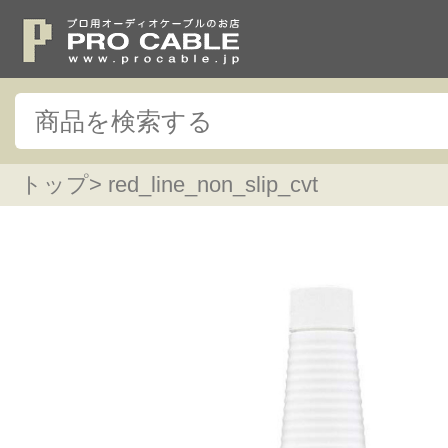
トップ
> red_line_non_slip_cvt