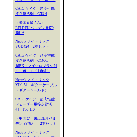
CAIG ケイグ 超高性能
接点復活剤 G5S-6
（米国直輸入品）
BELDEN ベルデン 8470
16GA
Neutrik ノイトリック
YQD420 2本セット
CAIG ケイグ 超高性能
接点復活剤 G100L-
16BX（マイクロブラシ付
ミニボトル／1.6mL）
Neutrik ノイトリック
YIK151 ギターケーブル
（ギターシールド）
CAIG ケイグ 超高性能
フェーダー用接点復活
剤 F5S-H6
（中国製）BELDEN ベル
デン 88760 2本セット
Neutrik ノイトリック