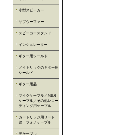
小型スピーカー
サブウーファー
スピーカースタンド
インシュレーター
ギター用シールド
ノイトリックのギター用
シールド
ギター用品
マイクケーブル／MIDI
ケーブル／その他レコー
ディング用ケーブル
カートリッジ用リード
線 フォノケーブル
光ケーブル