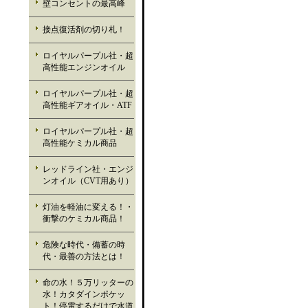
壁コンセントの最高峰
接点復活剤の切り札！
ロイヤルパープル社・超
高性能エンジンオイル
ロイヤルパープル社・超
高性能ギアオイル・ATF
ロイヤルパープル社・超
高性能ケミカル商品
レッドライン社・エンジ
ンオイル（CVT用あり）
灯油を軽油に変える！・
衝撃のケミカル商品！
危険な時代・備蓄の時
代・最善の方法とは！
命の水！５万リッターの
水！カタダインポケッ
ト！停電するだけで水道