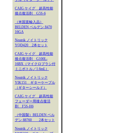
CAIG ケイグ 超高性能
接点復活剤 G5S-6
（米国直輸入品）
BELDEN ベルデン 8470
16GA
Neutrik ノイトリック
YQD420 2本セット
CAIG ケイグ 超高性能
接点復活剤 G100L-
16BX（マイクロブラシ付
ミニボトル／1.6mL）
Neutrik ノイトリック
YIK151 ギターケーブル
（ギターシールド）
CAIG ケイグ 超高性能
フェーダー用接点復活
剤 F5S-H6
（中国製）BELDEN ベル
デン 88760 2本セット
Neutrik ノイトリック