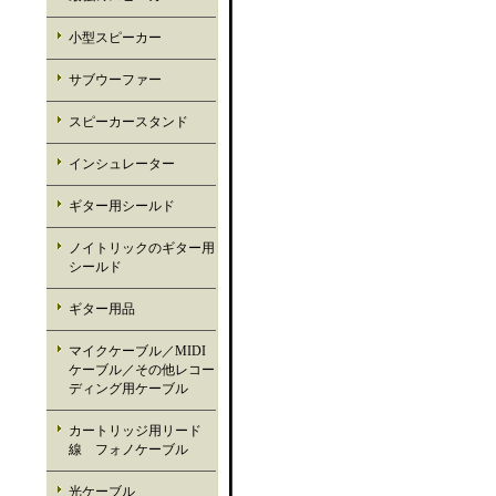
小型スピーカー
サブウーファー
スピーカースタンド
インシュレーター
ギター用シールド
ノイトリックのギター用
シールド
ギター用品
マイクケーブル／MIDI
ケーブル／その他レコー
ディング用ケーブル
カートリッジ用リード
線 フォノケーブル
光ケーブル