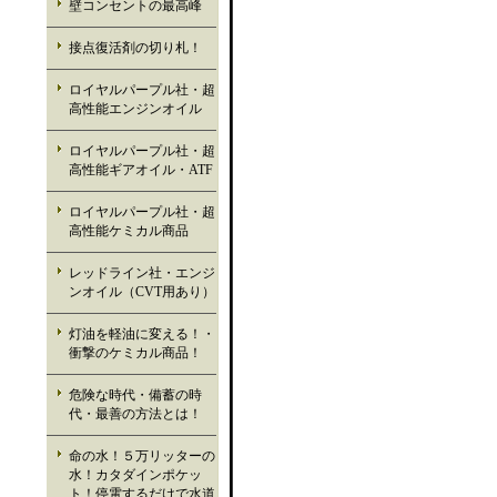
壁コンセントの最高峰
接点復活剤の切り札！
ロイヤルパープル社・超
高性能エンジンオイル
ロイヤルパープル社・超
高性能ギアオイル・ATF
ロイヤルパープル社・超
高性能ケミカル商品
レッドライン社・エンジ
ンオイル（CVT用あり）
灯油を軽油に変える！・
衝撃のケミカル商品！
危険な時代・備蓄の時
代・最善の方法とは！
命の水！５万リッターの
水！カタダインポケッ
ト！停電するだけで水道