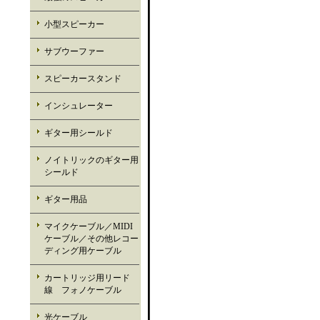
小型スピーカー
サブウーファー
スピーカースタンド
インシュレーター
ギター用シールド
ノイトリックのギター用
シールド
ギター用品
マイクケーブル／MIDI
ケーブル／その他レコー
ディング用ケーブル
カートリッジ用リード
線 フォノケーブル
光ケーブル