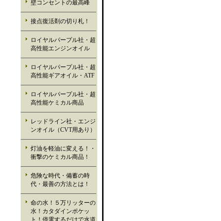
壁コンセントの最高峰
接点復活剤の切り札！
ロイヤルパープル社・超
高性能エンジンオイル
ロイヤルパープル社・超
高性能ギアオイル・ATF
ロイヤルパープル社・超
高性能ケミカル商品
レッドライン社・エンジ
ンオイル（CVT用あり）
灯油を軽油に変える！・
衝撃のケミカル商品！
危険な時代・備蓄の時
代・最善の方法とは！
命の水！５万リッターの
水！カタダインポケッ
ト！停電するだけで水道