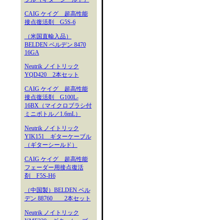
CAIG ケイグ 超高性能
接点復活剤 G5S-6
（米国直輸入品）
BELDEN ベルデン 8470
16GA
Neutrik ノイトリック
YQD420 2本セット
CAIG ケイグ 超高性能
接点復活剤 G100L-
16BX（マイクロブラシ付
ミニボトル／1.6mL）
Neutrik ノイトリック
YIK151 ギターケーブル
（ギターシールド）
CAIG ケイグ 超高性能
フェーダー用接点復活
剤 F5S-H6
（中国製）BELDEN ベル
デン 88760 2本セット
Neutrik ノイトリック