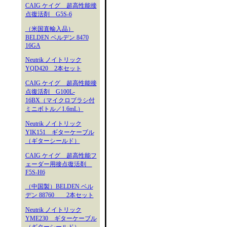
CAIG ケイグ 超高性能接
点復活剤 G5S-6
（米国直輸入品）
BELDEN ベルデン 8470
16GA
Neutrik ノイトリック
YQD420 2本セット
CAIG ケイグ 超高性能接
点復活剤 G100L-
16BX（マイクロブラシ付
ミニボトル／1.6mL）
Neutrik ノイトリック
YIK151 ギターケーブル
（ギターシールド）
CAIG ケイグ 超高性能フ
ェーダー用接点復活剤
F5S-H6
（中国製）BELDEN ベル
デン 88760 2本セット
Neutrik ノイトリック
YME230 ギターケーブル