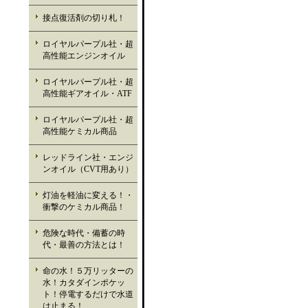
接点復活剤の切り札！
ロイヤルパープル社・超
高性能エンジンオイル
ロイヤルパープル社・超
高性能ギアオイル・ATF
ロイヤルパープル社・超
高性能ケミカル商品
レッドライン社・エンジ
ンオイル（CVT用あり）
灯油を軽油に変える！・
衝撃のケミカル商品！
危険な時代・備蓄の時
代・最善の方法とは！
命の水！５万リッターの
水！カタダインポケッ
ト！停電するだけで水道
は止まる！