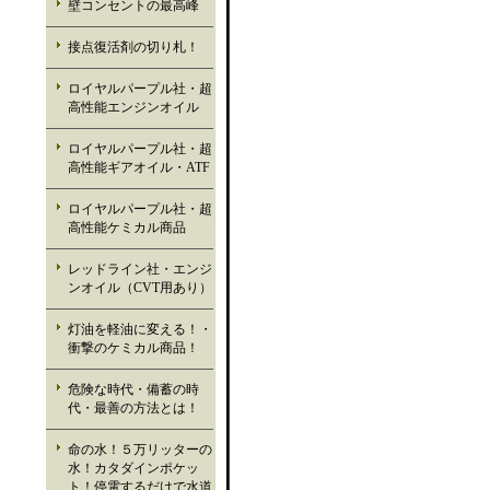
壁コンセントの最高峰
接点復活剤の切り札！
ロイヤルパープル社・超
高性能エンジンオイル
ロイヤルパープル社・超
高性能ギアオイル・ATF
ロイヤルパープル社・超
高性能ケミカル商品
レッドライン社・エンジ
ンオイル（CVT用あり）
灯油を軽油に変える！・
衝撃のケミカル商品！
危険な時代・備蓄の時
代・最善の方法とは！
命の水！５万リッターの
水！カタダインポケッ
ト！停電するだけで水道