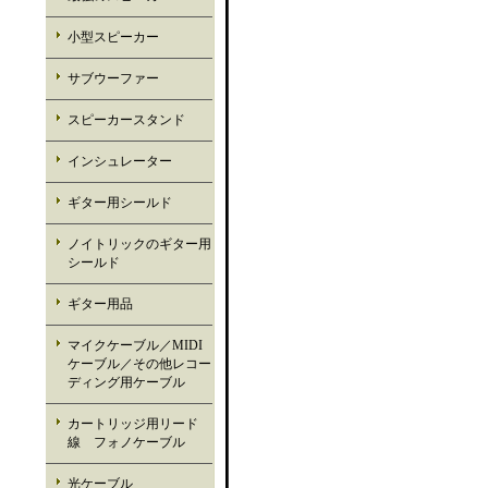
小型スピーカー
サブウーファー
スピーカースタンド
インシュレーター
ギター用シールド
ノイトリックのギター用
シールド
ギター用品
マイクケーブル／MIDI
ケーブル／その他レコー
ディング用ケーブル
カートリッジ用リード
線 フォノケーブル
光ケーブル