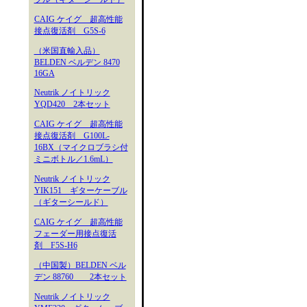
CAIG ケイグ 超高性能
接点復活剤 G5S-6
（米国直輸入品）
BELDEN ベルデン 8470
16GA
Neutrik ノイトリック
YQD420 2本セット
CAIG ケイグ 超高性能
接点復活剤 G100L-
16BX（マイクロブラシ付
ミニボトル／1.6mL）
Neutrik ノイトリック
YIK151 ギターケーブル
（ギターシールド）
CAIG ケイグ 超高性能
フェーダー用接点復活
剤 F5S-H6
（中国製）BELDEN ベル
デン 88760 2本セット
Neutrik ノイトリック