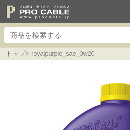
トップ
> royalpurple_sae_0w20