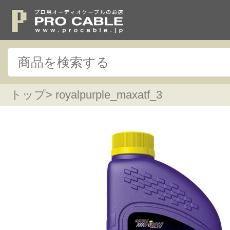
トップ
> royalpurple_maxatf_3