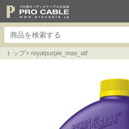
トップ
> royalpurple_max_atf