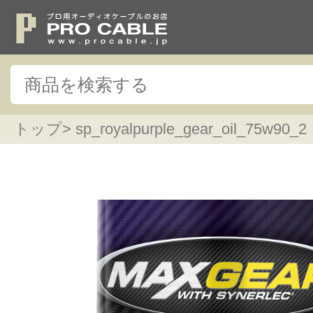
トップ
> sp_royalpurple_gear_oil_75w90_2