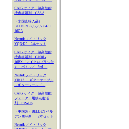
CAIG ケイグ 超高性能
接点復活剤 G5S-6
（米国直輸入品）
BELDEN ベルデン 8470
16GA
Neutrik ノイトリック
YQD420 2本セット
CAIG ケイグ 超高性能
接点復活剤 G100L-
16BX（マイクロブラシ付
ミニボトル／1.6mL）
Neutrik ノイトリック
YIK151 ギターケーブル
（ギターシールド）
CAIG ケイグ 超高性能
フェーダー用接点復活
剤 F5S-H6
（中国製）BELDEN ベル
デン 88760 2本セット
Neutrik ノイトリック