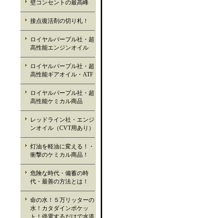
壁コンセントの最高峰
接点復活剤の切り札！
ロイヤルパープル社・超
高性能エンジンオイル
ロイヤルパープル社・超
高性能ギアオイル・ATF
ロイヤルパープル社・超
高性能ケミカル商品
レッドライン社・エンジ
ンオイル（CVT用あり）
灯油を軽油に変える！・
衝撃のケミカル商品！
危険な時代・備蓄の時
代・最善の方法とは！
命の水！５万リッターの
水！カタダインポケッ
ト！停電するだけで水道