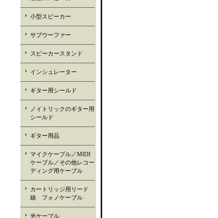
小型スピーカー
サブウーファー
スピーカースタンド
インシュレーター
ギター用シールド
ノイトリックのギター用
シールド
ギター用品
マイクケーブル／MIDI
ケーブル／その他レコー
ディング用ケーブル
カートリッジ用リード
線 フォノケーブル
光ケーブル