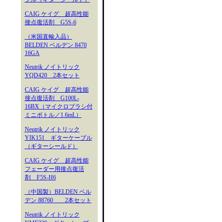
CAIG ケイグ 超高性能
接点復活剤 G5S-6
（米国直輸入品）
BELDEN ベルデン 8470
16GA
Neutrik ノイトリック
YQD420 2本セット
CAIG ケイグ 超高性能
接点復活剤 G100L-
16BX（マイクロブラシ付
ミニボトル／1.6mL）
Neutrik ノイトリック
YIK151 ギターケーブル
（ギターシールド）
CAIG ケイグ 超高性能
フェーダー用接点復活
剤 F5S-H6
（中国製）BELDEN ベル
デン 88760 2本セット
Neutrik ノイトリック