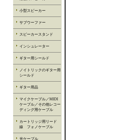
小型スピーカー
サブウーファー
スピーカースタンド
インシュレーター
ギター用シールド
ノイトリックのギター用
シールド
ギター用品
マイクケーブル／MIDI
ケーブル／その他レコー
ディング用ケーブル
カートリッジ用リード
線 フォノケーブル
光ケーブル