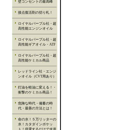
壁コンセントの最高峰
接点復活剤の切り札！
ロイヤルパープル社・超
高性能エンジンオイル
ロイヤルパープル社・超
高性能ギアオイル・ATF
ロイヤルパープル社・超
高性能ケミカル商品
レッドライン社・エンジ
ンオイル（CVT用あり）
灯油を軽油に変える！・
衝撃のケミカル商品！
危険な時代・備蓄の時
代・最善の方法とは！
命の水！５万リッターの
水！カタダインポケッ
ト！停電するだけで水道