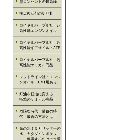
壁コンセントの最高峰
接点復活剤の切り札！
ロイヤルパープル社・超
高性能エンジンオイル
ロイヤルパープル社・超
高性能ギアオイル・ATF
ロイヤルパープル社・超
高性能ケミカル商品
レッドライン社・エンジ
ンオイル（CVT用あり）
灯油を軽油に変える！・
衝撃のケミカル商品！
危険な時代・備蓄の時
代・最善の方法とは！
命の水！５万リッターの
水！カタダインポケッ
ト！停電するだけで水道