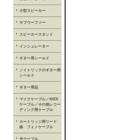
小型スピーカー
サブウーファー
スピーカースタンド
インシュレーター
ギター用シールド
ノイトリックのギター用
シールド
ギター用品
マイクケーブル／MIDI
ケーブル／その他レコー
ディング用ケーブル
カートリッジ用リード
線 フォノケーブル
光ケーブル