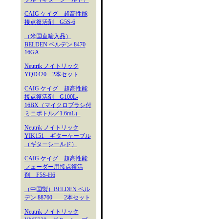
CAIG ケイグ 超高性能
接点復活剤 G5S-6
（米国直輸入品）
BELDEN ベルデン 8470
16GA
Neutrik ノイトリック
YQD420 2本セット
CAIG ケイグ 超高性能
接点復活剤 G100L-
16BX（マイクロブラシ付
ミニボトル／1.6mL）
Neutrik ノイトリック
YIK151 ギターケーブル
（ギターシールド）
CAIG ケイグ 超高性能
フェーダー用接点復活
剤 F5S-H6
（中国製）BELDEN ベル
デン 88760 2本セット
Neutrik ノイトリック