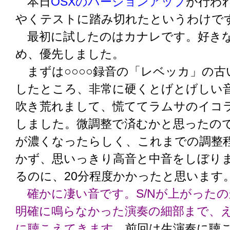
本日
OSXのバージョンアップ
が行わ
やくテストに踏み切れたというわけで
最初に試したのはカナレです。好き
め、優先しました。
まずは○○○○録音の「レベッカ」の古
したところ、非常に硬くとげとげしい
吹き荒れまして、慌ててラムサのイコ
しました。微調整で済むかと思ったの
が濃くなったらしく、これまでの調整
かず、思いっきり高音と中音をしぼり
るのに、20分程度かかったと思います
確かに凄い音です。S/Nが上がった
明確に鳴らなかった演奏の細部まで、
に聴こえてきます。
前回は生演奏に聴