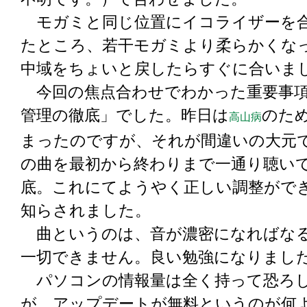
モガミと同じ位置にイコライザーを
たところ、若干モガミより柔らかくな
中域をちょいと戻したらすぐに合いま
今回の焦点合わせでわかった重要事項
管理の徹底」でした。昨日は
のた
高山病
まったのですが、それが間違いの大元
の曲を最初から終わりまで一通り聴いて
底。これにてようやく正しい調整がで
知らされました。
曲というのは、音が濃密になればな
一切できません。良い勉強になりまし
パソコンの情報量は全く持って恐ろ
が、アップデートが無料というのが何