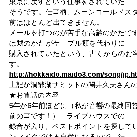
東京に戻すという仕事をされていた
そうです。仕事柄、ムーンコールドス
前はほとんど出てきません。
メールを打つのが苦手な高齢のかたで
は甥のかたがケーブル類を代わりに
購入されていたという、古くからのお
す。
http://hokkaido.maido3.com/song/jp.h
上記が洞爺湖サミットの関井久夫さん
★お電話の内容
5年か6年前ほどに（私が音響の最終回
前の事です！）、ライブハウスでの
録音が入り、ベストポイントを探して
ンマイクでは不自然になるので、結