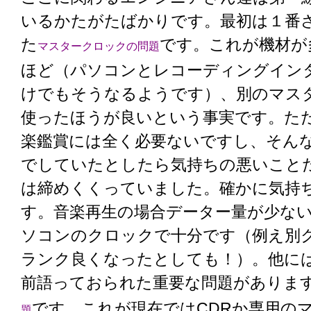
いるかたがたばかりです。最初は１番
た
です。これが機材が
マスタークロックの問題
ほど（パソコンとレコーディングイン
けでもそうなるようです）、別のマス
使ったほうが良いという事実です。た
楽鑑賞には全く必要ないですし、そん
でしていたとしたら気持ちの悪いこと
は締めくくっていました。確かに気持
す。音楽再生の場合データー量が少な
ソコンのクロックで十分です（例え別
ランク良くなったとしても！）。他に
前語っておられた重要な問題がありま
です。これが現在ではCDRか専用の
題