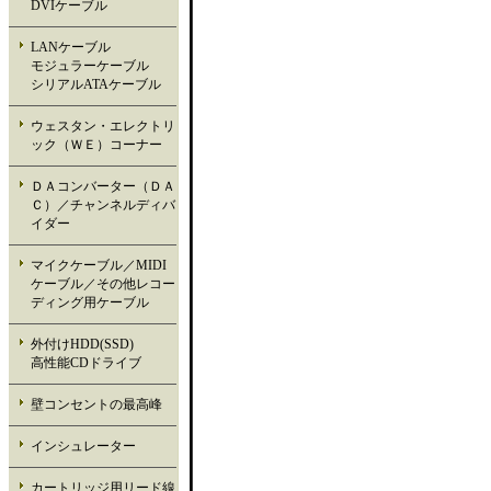
DVIケーブル
LANケーブル
モジュラーケーブル
シリアルATAケーブル
ウェスタン・エレクトリ
ック（ＷＥ）コーナー
ＤＡコンバーター（ＤＡ
Ｃ）／チャンネルディバ
イダー
マイクケーブル／MIDI
ケーブル／その他レコー
ディング用ケーブル
外付けHDD(SSD)
高性能CDドライブ
壁コンセントの最高峰
インシュレーター
カートリッジ用リード線