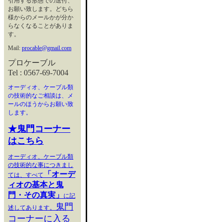
引用する形態での送付、
お願い致します。どちら
様からのメールかが分か
らなくなることがありま
す。
Mail:
procable@gmail.com
プロケーブル
Tel : 0567-69-7004
オーディオ、ケーブル類
の技術的なご相談は、メ
ールのほうからお願い致
します。
★鬼門コーナー
はこちら
オーディオ、ケーブル類
の技術的な事につきまし
「オーデ
ては、すべて
ィオの基本と鬼
門・その真実」
に記
鬼門
述してあります。
コーナーに入る