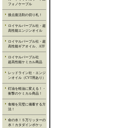
フォノケーブル
接点復活剤の切り札！
ロイヤルパープル社・超
高性能エンジンオイル
ロイヤルパープル社・超
高性能ギアオイル、ATF
ロイヤルパープル社
超高性能ケミカル商品
レッドライン社・エンジ
ンオイル（CVT用あり）
灯油を軽油に変える！・
衝撃のケミカル商品！
食糧を完璧に備蓄する方
法！
命の水！５万リッターの
水！カタダインポケッ