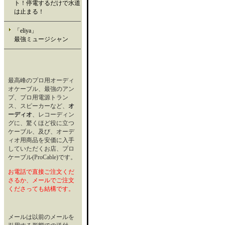
ト！停電するだけで水道
は止まる！
「eliya」
最強ミュージシャン
最高峰のプロ用オーディ
オケーブル、最強のアン
プ、プロ用電源トラン
ス、スピーカーなど、
オ
ーディオ
、レコーディン
グに、驚くほど役に立つ
ケーブル、及び、オーデ
ィオ用商品を安価に入手
していただくお店、プロ
ケーブル(ProCable)です。
お電話で直接ご注文くだ
さるか、メールでご注文
くださっても結構です。
メールは以前のメールを