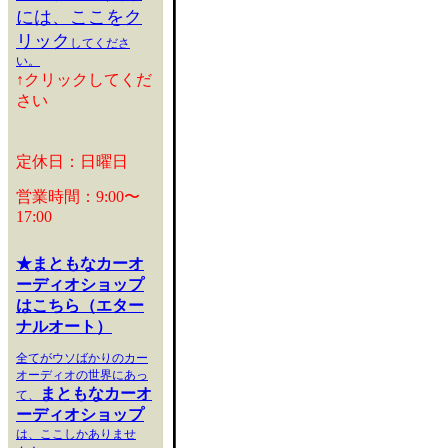
には、ここをク
リック
してくださ
い。
↑クリックしてくだ
さい
定休日：日曜日
営業時間：9:00〜
17:00
★まともなカーオ
ーディオショップ
はこちら（エター
ナルオート）
全てがウソばかりのカー
オーディオの世界にあっ
まともなカーオ
て、
ーディオショップ
は、ここしかありませ