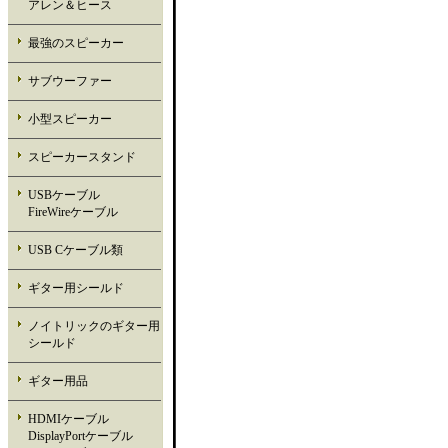
アレン＆ヒース
最強のスピーカー
サブウーファー
小型スピーカー
スピーカースタンド
USBケーブル
FireWireケーブル
USB Cケーブル類
ギター用シールド
ノイトリックのギター用
シールド
ギター用品
HDMIケーブル
DisplayPortケーブル