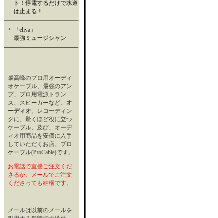
ト！停電するだけで水道
は止まる！
「eliya」
最強ミュージシャン
最高峰のプロ用オーディ
オケーブル、最強のアン
プ、プロ用電源トラン
ス、スピーカーなど、
オ
ーディオ
、レコーディン
グに、驚くほど役に立つ
ケーブル、及び、オーデ
ィオ用商品を安価に入手
していただくお店、プロ
ケーブル(ProCable)です。
お電話で直接ご注文くだ
さるか、メールでご注文
くださっても結構です。
メールは以前のメールを