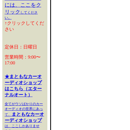
には、ここをク
リック
してくださ
い。
↑クリックしてくだ
さい
定休日：日曜日
営業時間：9:00〜
17:00
★まともなカーオ
ーディオショップ
はこちら（エター
ナルオート）
全てがウソばかりのカー
オーディオの世界にあっ
まともなカーオ
て、
ーディオショップ
は、ここしかありませ