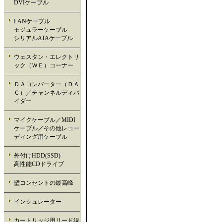
DVIケーブル
LANケーブル
モジュラーケーブル
シリアルATAケーブル
ウェスタン・エレクトリ
ック（ＷＥ）コーナー
ＤＡコンバーター（ＤＡ
Ｃ）／チャンネルディバ
イダー
マイクケーブル／MIDI
ケーブル／その他レコー
ディング用ケーブル
外付けHDD(SSD)
高性能CDドライブ
壁コンセントの最高峰
インシュレーター
カートリッジ用リード線