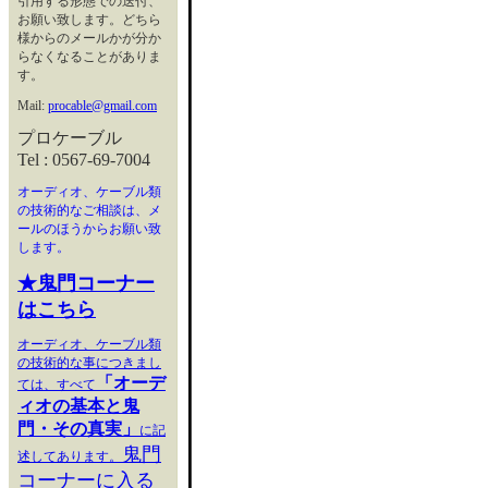
引用する形態での送付、
お願い致します。どちら
様からのメールかが分か
らなくなることがありま
す。
Mail:
procable@gmail.com
プロケーブル
Tel : 0567-69-7004
オーディオ、ケーブル類
の技術的なご相談は、メ
ールのほうからお願い致
します。
★鬼門コーナー
はこちら
オーディオ、ケーブル類
の技術的な事につきまし
「オーデ
ては、すべて
ィオの基本と鬼
門・その真実」
に記
鬼門
述してあります。
コーナーに入る