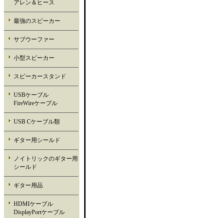
アレン＆ヒース
最強のスピーカー
サブウーファー
小型スピーカー
スピーカースタンド
USBケーブル
FireWireケーブル
USB Cケーブル類
ギター用シールド
ノイトリックのギター用
シールド
ギター用品
HDMIケーブル
DisplayPortケーブル