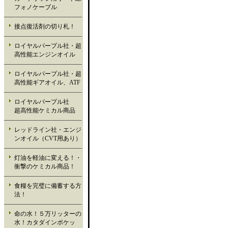
フォノケーブル
接点復活剤の切り札！
ロイヤルパープル社・超
高性能エンジンオイル
ロイヤルパープル社・超
高性能ギアオイル、ATF
ロイヤルパープル社
超高性能ケミカル商品
レッドライン社・エンジ
ンオイル（CVT用あり）
灯油を軽油に変える！・
衝撃のケミカル商品！
食糧を完璧に備蓄する方
法！
命の水！５万リッターの
水！カタダインポケッ