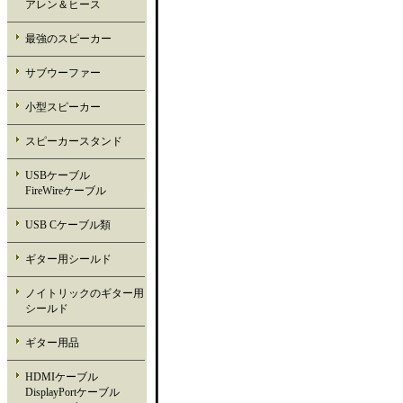
アレン＆ヒース
最強のスピーカー
サブウーファー
小型スピーカー
スピーカースタンド
USBケーブル
FireWireケーブル
USB Cケーブル類
ギター用シールド
ノイトリックのギター用
シールド
ギター用品
HDMIケーブル
DisplayPortケーブル