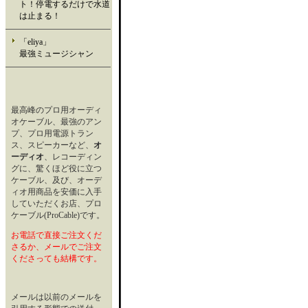
ト！停電するだけで水道
は止まる！
「eliya」
最強ミュージシャン
最高峰のプロ用オーディ
オケーブル、最強のアン
プ、プロ用電源トラン
ス、スピーカーなど、
オ
ーディオ
、レコーディン
グに、驚くほど役に立つ
ケーブル、及び、オーデ
ィオ用商品を安価に入手
していただくお店、プロ
ケーブル(ProCable)です。
お電話で直接ご注文くだ
さるか、メールでご注文
くださっても結構です。
メールは以前のメールを