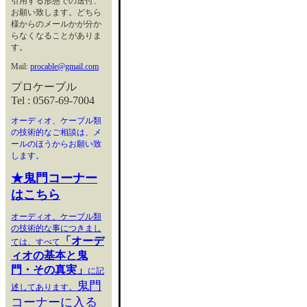
引用する形態での送付、
お願い致します。どちら
様からのメールかが分か
らなくなることがありま
す。
Mail:
procable@gmail.com
プロケーブル
Tel : 0567-69-7004
オーディオ、ケーブル類
の技術的なご相談は、メ
ールのほうからお願い致
します。
★鬼門コーナー
はこちら
オーディオ、ケーブル類
の技術的な事につきまし
「オーデ
ては、すべて
ィオの基本と鬼
門・その真実」
に記
鬼門
述してあります。
コーナーに入る