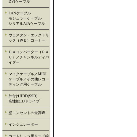
DVIケーブル
LANケーブル
モジュラーケーブル
シリアルATAケーブル
ウェスタン・エレクトリ
ック（ＷＥ）コーナー
ＤＡコンバーター（ＤＡ
Ｃ）／チャンネルディバ
イダー
マイクケーブル／MIDI
ケーブル／その他レコー
ディング用ケーブル
外付けHDD(SSD)
高性能CDドライブ
壁コンセントの最高峰
インシュレーター
カートリッジ用リード線