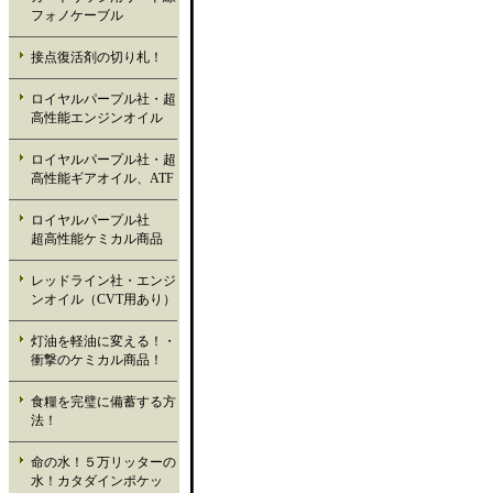
フォノケーブル
接点復活剤の切り札！
ロイヤルパープル社・超
高性能エンジンオイル
ロイヤルパープル社・超
高性能ギアオイル、ATF
ロイヤルパープル社
超高性能ケミカル商品
レッドライン社・エンジ
ンオイル（CVT用あり）
灯油を軽油に変える！・
衝撃のケミカル商品！
食糧を完璧に備蓄する方
法！
命の水！５万リッターの
水！カタダインポケッ