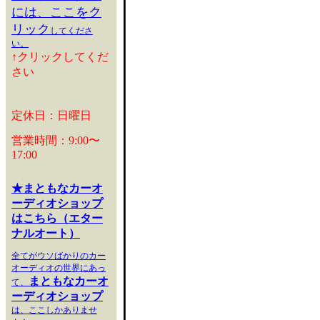
には、ここをク
リック
してくださ
い。
↑クリックしてくだ
さい
定休日：日曜日
営業時間：9:00〜
17:00
★まともなカーオ
ーディオショップ
はこちら（エター
ナルオート）
全てがウソばかりのカー
オーディオの世界にあっ
まともなカーオ
て、
ーディオショップ
は、ここしかありませ