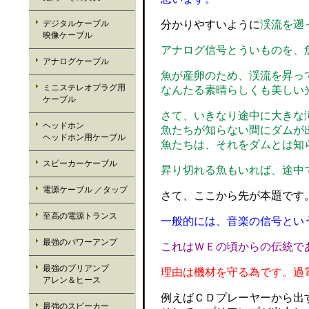
分かりやすいように
渓流を遡
デジタルケーブル
映像ケーブル
アナログ信号とういものを、
アナログケーブル
魚が産卵のため、渓流を昇っ
ミニステレオプラグ用
なんたる素晴らしくも美しい
ケーブル
さて、いきなり途中に大きな
ヘッドホン
魚たちが知らない間にダムが
ヘッドホン用ケーブル
魚たちは、それをダムとは知
スピーカーケーブル
昇り切れる魚もいれば、途中
電源ケーブル ／タップ
さて、ここから先が本題です
至高の電源トランス
一般的には、音楽の信号とい
最強のパワーアンプ
これはＷＥの頃からの伝統で
最強のプリアンプ
理由は機材を守る為です。過
アレン＆ヒース
例えばＣＤプレーヤーから出
最強のスピーカー