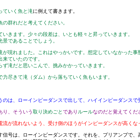
っていく魚と滝
に例えて書きます。
魚の群れだと考えてください。
ていきます。少々の段差は、いとも軽々と昇っていきます。
光景であることでしょう。
滝が現れました。これはやっかいです。想定していなかった事
出来ていたのです。
らず滝だと思いこんで、挑みかかっていきます。
で力尽きて滝（ダム）から落ちていく魚もいます。
。
うのは、ローインピーダンスで出して、ハイインピーダンスで
あり、そういう
取り決めごと
であり
ルール
なのだと覚えてくだ
電流が流れないよう、受け側のほうがインピーダンスが高くな
す信号は、ローインピーダンスです。それを、プリアンプで、