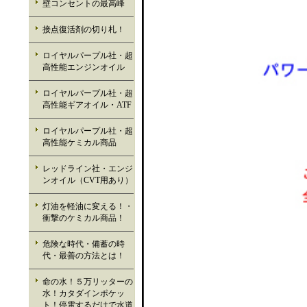
壁コンセントの最高峰
接点復活剤の切り札！
ロイヤルパープル社・超
高性能エンジンオイル
ロイヤルパープル社・超
高性能ギアオイル・ATF
ロイヤルパープル社・超
高性能ケミカル商品
レッドライン社・エンジ
ンオイル（CVT用あり）
灯油を軽油に変える！・
衝撃のケミカル商品！
危険な時代・備蓄の時
代・最善の方法とは！
命の水！５万リッターの
水！カタダインポケッ
ト！停電するだけで水道