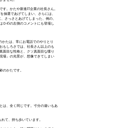
です。かたや新進IT企業の社長さん。
ンプを抽選であげてしまい、さらには、
に、さっさとあげてしまった、例の、
はＤ45の左側のコメントにも登場し
らのかたは、常にお電話でのやりとり
おもしろさでは、社長さん以上のも
真面目な性格と、クソ真面目な喋り
現場」の光景が、想像できてしまい
齢のかたです。
とは、全く同じです。寸分の違いもあ
dを入れて、持ち歩いています。