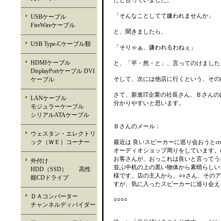
たと言っていました。
「そんなことしてて嫌われませんか」
USBケーブル
FireWireケーブル
と、聞きましたら、
USB Type-Cケーブル類
「そりゃぁ、嫌われるわねぇ」
HDMIケーブル
と、「平・然・と」、言ってのけました
DisplayPortケーブル DVI
そして、次には他店に行くという、その
ケーブル
さて、新進IT企業の社長さん、Ｂさん
LANケーブル
分かりやすいと思います。
モジュラーケーブル
シリアルATAケーブル
Ｂさんのメール：
ウェスタン・エレクトリ
ック（ＷＥ）コーナー
最近は 良いスピーカーに巡り会おうとcrown 
オーディオショップ周りをしています。cr
お客さんが、おっこれは良いと言ってう
外付け
並ぶ中机の上の黒い物体から素晴らしい
HDD（SSD） 高性
様です。店の主人から、○○さん、その
能CDドライブ
すが、気に入ったスピーカーに巡り会え
ＤＡコンバーター
○○○○
チャンネルディバイダー