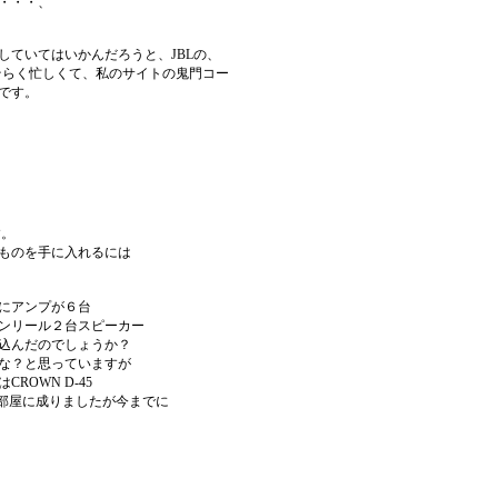
・・・、
していてはいかんだろうと、JBLの、
おそらく忙しくて、私のサイトの鬼門コー
です。
す。
ものを手に入れるには
にアンプが６台
ンリール２台スピーカー
込んだのでしょうか？
な？と思っていますが
ROWN D-45
な部屋に成りましたが今までに