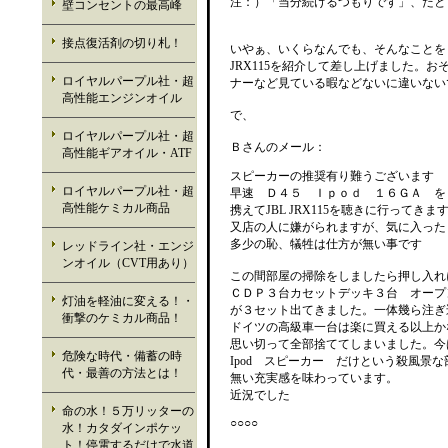
注：）「当分続けるつもりです」、だと
壁コンセントの最高峰
接点復活剤の切り札！
いやぁ、いくらなんでも、そんなことを
JRX115を紹介して差し上げました。
ロイヤルパープル社・超
ナーなど見ている暇などないに違いない
高性能エンジンオイル
で、
ロイヤルパープル社・超
Ｂさんのメール：
高性能ギアオイル・ATF
スピーカーの推奨有り難うございます
ロイヤルパープル社・超
早速 Ｄ４５ Ｉｐｏｄ １６ＧＡ を
高性能ケミカル商品
携えてJBL JRX115を聴きに行ってきま
又店の人に嫌がられますが、気に入った
多少の恥、犠牲は仕方が無い事です
レッドライン社・エンジ
ンオイル（CVT用あり）
この間部屋の掃除をしましたら押し入れ
ＣＤＰ３台カセットデッキ３台 オープ
灯油を軽油に変える！・
が３セット出てきました。一体幾ら注ぎ
衝撃のケミカル商品！
ドイツの高級車一台は楽に買える以上か
思い切って全部捨ててしまいました。今はC
危険な時代・備蓄の時
Ipod スピーカー だけという殺風景
代・最善の方法とは！
無い充実感を味わっています。
近況でした
命の水！５万リッターの
○○○○
水！カタダインポケッ
ト！停電するだけで水道