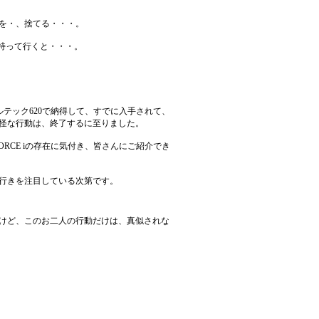
を・、捨てる・・・。
を持って行くと・・・。
テック620で納得して、すでに入手されて、
怪な行動は、終了するに至りました。
のFORCE iの存在に気付き、皆さんにご紹介でき
行きを注目している次第です。
けど、このお二人の行動だけは、真似されな