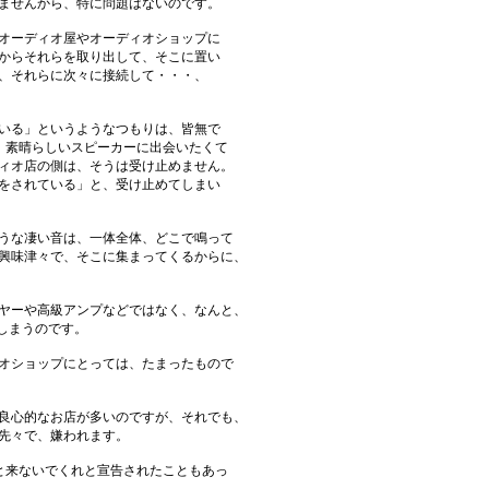
ありませんから、特に問題はないのです。
オーディオ屋やオーディオショップに
からそれらを取り出して、そこに置い
、それらに次々に接続して・・・、
いる」というようなつもりは、皆無で
けの、素晴らしいスピーカーに出会いたくて
ィオ店の側は、そうは受け止めません。
をされている」と、受け止めてしまい
うな凄い音は、一体全体、どこで鳴って
興味津々で、そこに集まってくるからに、
ヤーや高級アンプなどではなく、なんと、
てしまうのです。
オショップにとっては、たまったもので
良心的なお店が多いのですが、それでも、
先々で、嫌われます。
と来ないでくれと宣告されたこともあっ