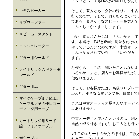
アンプといってもD45は4.5キロしか
小型スピーカー
そして、双方とも、会社の帰りに、中古
行くのです。そして、おもむろにカバン
てある、良さそうなスピーカーを選んで
サブウーファー
「ぶ・ち・か・ま・し」ます。
スピーカースタンド
いや、本人さんたちは、「ぶちかまして
す。本当は、D45とiPodに見合うだ
インシュレーター
やっているだけなのですが、中古オーデ
「ぶちかまされている」、「いやがらせ
ギター用シールド
ます。
なぜなら、「この、聞いたこともないよ
ノイトリックのギター用
いるのか！」と、店内のお客様がたが、
シールド
他なりません。
ギター用品
そして、お客様がたは、高級ＣＤプレー
iPodと、小さな安物アンプを、目撃し
マイクケーブル／MIDI
これは中古オーディオ屋さんやオーディ
ケーブル／その他レコー
はありません。
ディング用ケーブル
中古オーディオ屋さんというのは、割と
カートリッジ用リード
当然の成り行きですが、お二人とも行く
線 フォノケーブル
○ＴＴのエリートのかたのほうは、二度
光ケーブル