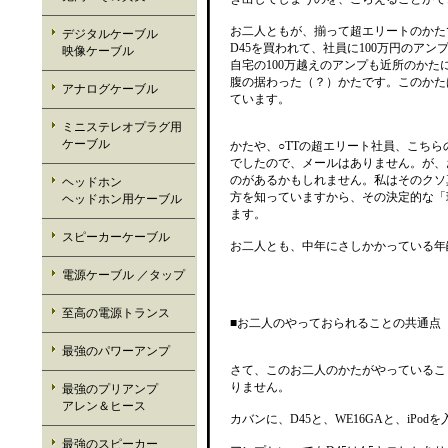
お二人ともが、揃って超エリートのかた
デジタルケーブル
D45を買われて、社員に100万円のア
映像ケーブル
自宅の100万越えのアンプも近所のかた
腹の据わった（？）かたです。このかた
アナログケーブル
ています。
ミニステレオプラグ用
ケーブル
かたや、○TTの超エリート社員、こち
でしたので、メールはありません。が、
のがあるかもしれません。私はそのクソ
ヘッドホン
方を知っていますから、その決定的な「
ヘッドホン用ケーブル
ます。
スピーカーケーブル
お二人とも、中年にさしかかっている年
電源ケーブル ／タップ
至高の電源トランス
■お二人のやっておられることの共通点
最強のパワーアンプ
さて、このお二人のかたがやっているこ
りません。
最強のプリアンプ
アレン＆ヒース
カバンに、D45と、WE16GAと、iPo
最強のスピーカー