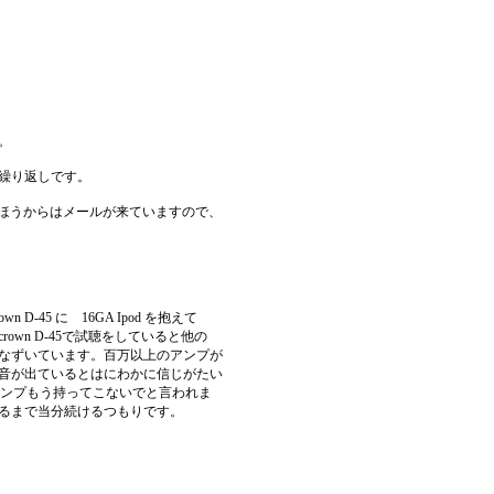
。
繰り返しです。
のほうからはメールが来ていますので、
D-45 に 16GA Ipod を抱えて
own D-45で試聴をしていると他の
なずいています。百万以上のアンプが
音が出ているとはにわかに信じがたい
アンプもう持ってこないでと言われま
るまで当分続けるつもりです。