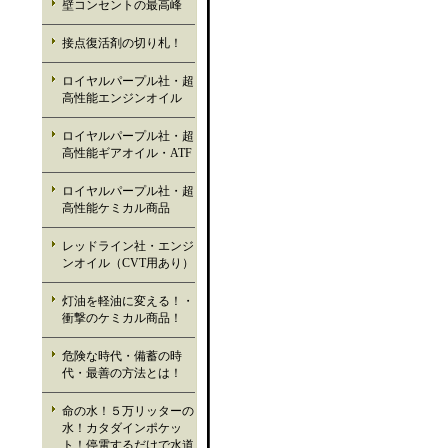
壁コンセントの最高峰
接点復活剤の切り札！
ロイヤルパープル社・超
高性能エンジンオイル
ロイヤルパープル社・超
高性能ギアオイル・ATF
ロイヤルパープル社・超
高性能ケミカル商品
レッドライン社・エンジ
ンオイル（CVT用あり）
灯油を軽油に変える！・
衝撃のケミカル商品！
危険な時代・備蓄の時
代・最善の方法とは！
命の水！５万リッターの
水！カタダインポケッ
ト！停電するだけで水道