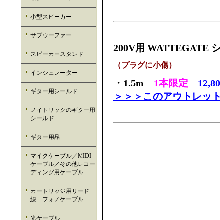
小型スピーカー
サブウーファー
200V用 WATTEGAT
スピーカースタンド
（プラグに小傷）
インシュレーター
・1.5m
1本限定
12,8
ギター用シールド
＞＞＞このアウトレッ
ノイトリックのギター用
シールド
ギター用品
マイクケーブル／MIDI
ケーブル／その他レコー
ディング用ケーブル
カートリッジ用リード
線 フォノケーブル
光ケーブル