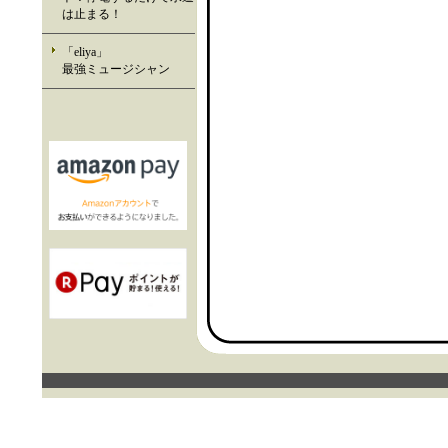
は止まる！
「eliya」
最強ミュージシャン