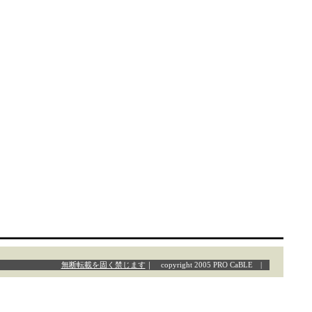
無断転載を固く禁じます
｜ copyright 2005 PRO CaBLE |