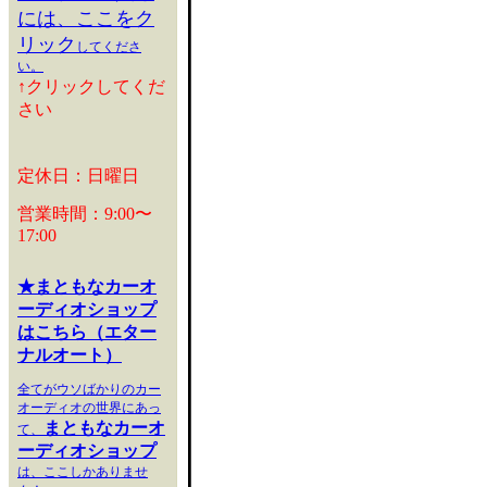
には、ここをク
リック
してくださ
い。
↑クリックしてくだ
さい
定休日：日曜日
営業時間：9:00〜
17:00
★まともなカーオ
ーディオショップ
はこちら（エター
ナルオート）
全てがウソばかりのカー
オーディオの世界にあっ
まともなカーオ
て、
ーディオショップ
は、ここしかありませ