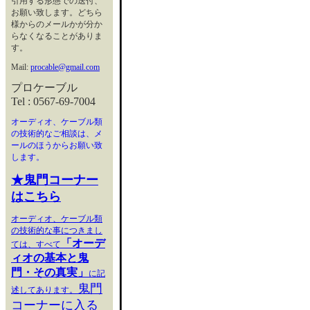
引用する形態での送付、
お願い致します。どちら
様からのメールかが分か
らなくなることがありま
す。
Mail:
procable@gmail.com
プロケーブル
Tel : 0567-69-7004
オーディオ、ケーブル類
の技術的なご相談は、メ
ールのほうからお願い致
します。
★鬼門コーナー
はこちら
オーディオ、ケーブル類
の技術的な事につきまし
「オーデ
ては、すべて
ィオの基本と鬼
門・その真実」
に記
鬼門
述してあります。
コーナーに入る