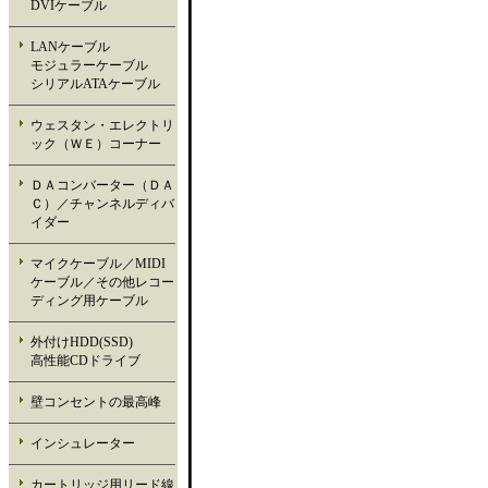
DVIケーブル
LANケーブル
モジュラーケーブル
シリアルATAケーブル
ウェスタン・エレクトリ
ック（ＷＥ）コーナー
ＤＡコンバーター（ＤＡ
Ｃ）／チャンネルディバ
イダー
マイクケーブル／MIDI
ケーブル／その他レコー
ディング用ケーブル
外付けHDD(SSD)
高性能CDドライブ
壁コンセントの最高峰
インシュレーター
カートリッジ用リード線