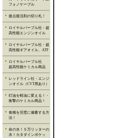
フォノケーブル
接点復活剤の切り札！
ロイヤルパープル社・超
高性能エンジンオイル
ロイヤルパープル社・超
高性能ギアオイル、ATF
ロイヤルパープル社
超高性能ケミカル商品
レッドライン社・エンジ
ンオイル（CVT用あり）
灯油を軽油に変える！・
衝撃のケミカル商品！
食糧を完璧に備蓄する方
法！
命の水！５万リッターの
水！カタダインポケッ