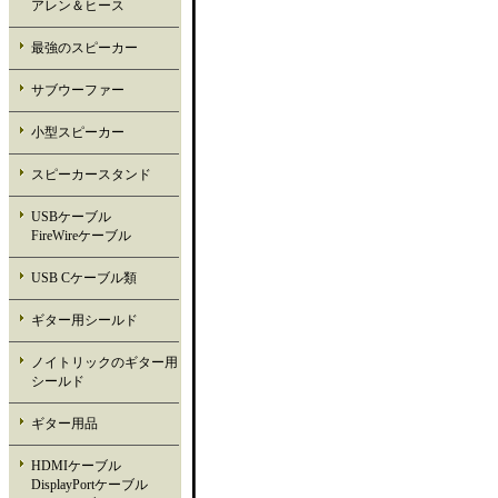
アレン＆ヒース
最強のスピーカー
サブウーファー
小型スピーカー
スピーカースタンド
USBケーブル
FireWireケーブル
USB Cケーブル類
ギター用シールド
ノイトリックのギター用
シールド
ギター用品
HDMIケーブル
DisplayPortケーブル