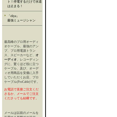
ト！停電するだけで水道
は止まる！
「eliya」
最強ミュージシャン
最高峰のプロ用オーディ
オケーブル、最強のアン
プ、プロ用電源トラン
ス、スピーカーなど、
オ
ーディオ
、レコーディン
グに、驚くほど役に立つ
ケーブル、及び、オーデ
ィオ用商品を安価に入手
していただくお店、プロ
ケーブル(ProCable)です。
お電話で直接ご注文くだ
さるか、メールでご注文
くださっても結構です。
メールは以前のメールを