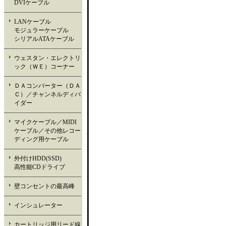
DVIケーブル
LANケーブル
モジュラーケーブル
シリアルATAケーブル
ウェスタン・エレクトリ
ック（ＷＥ）コーナー
ＤＡコンバーター（ＤＡ
Ｃ）／チャンネルディバ
イダー
マイクケーブル／MIDI
ケーブル／その他レコー
ディング用ケーブル
外付けHDD(SSD)
高性能CDドライブ
壁コンセントの最高峰
インシュレーター
カートリッジ用リード線