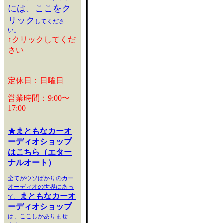
には、ここをク
リック
してくださ
い。
↑クリックしてくだ
さい
定休日：日曜日
営業時間：9:00〜
17:00
★まともなカーオ
ーディオショップ
はこちら（エター
ナルオート）
全てがウソばかりのカー
オーディオの世界にあっ
まともなカーオ
て、
ーディオショップ
は、ここしかありませ