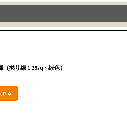
様
（撚り線 1.25sq・緑色）