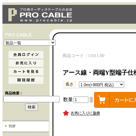
商品コード：11011-00
アース線・両端Y型端子仕
長さ
商品検索：
数量
TOP