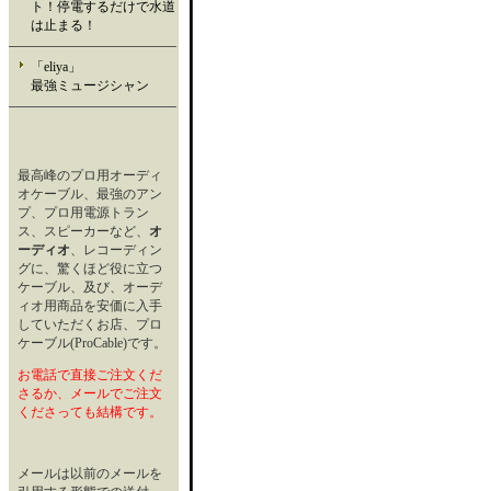
ト！停電するだけで水道
は止まる！
「eliya」
最強ミュージシャン
最高峰のプロ用オーディ
オケーブル、最強のアン
プ、プロ用電源トラン
ス、スピーカーなど、
オ
ーディオ
、レコーディン
グに、驚くほど役に立つ
ケーブル、及び、オーデ
ィオ用商品を安価に入手
していただくお店、プロ
ケーブル(ProCable)です。
お電話で直接ご注文くだ
さるか、メールでご注文
くださっても結構です。
メールは以前のメールを