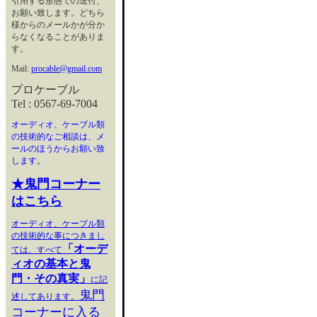
引用する形態での送付、
お願い致します。どちら
様からのメールかが分か
らなくなることがありま
す。
Mail:
procable@gmail.com
プロケーブル
Tel : 0567-69-7004
オーディオ、ケーブル類
の技術的なご相談は、メ
ールのほうからお願い致
します。
★鬼門コーナー
はこちら
オーディオ、ケーブル類
の技術的な事につきまし
「オーデ
ては、すべて
ィオの基本と鬼
門・その真実」
に記
鬼門
述してあります。
コーナーに入る