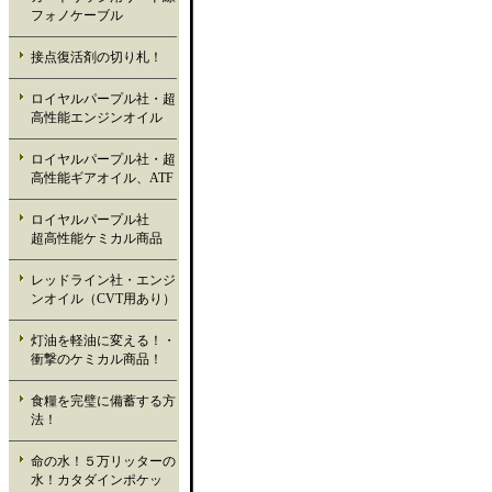
フォノケーブル
接点復活剤の切り札！
ロイヤルパープル社・超
高性能エンジンオイル
ロイヤルパープル社・超
高性能ギアオイル、ATF
ロイヤルパープル社
超高性能ケミカル商品
レッドライン社・エンジ
ンオイル（CVT用あり）
灯油を軽油に変える！・
衝撃のケミカル商品！
食糧を完璧に備蓄する方
法！
命の水！５万リッターの
水！カタダインポケッ