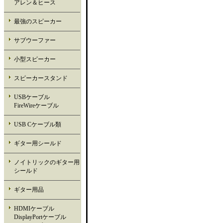
アレン＆ヒース
最強のスピーカー
サブウーファー
小型スピーカー
スピーカースタンド
USBケーブル
FireWireケーブル
USB Cケーブル類
ギター用シールド
ノイトリックのギター用
シールド
ギター用品
HDMIケーブル
DisplayPortケーブル